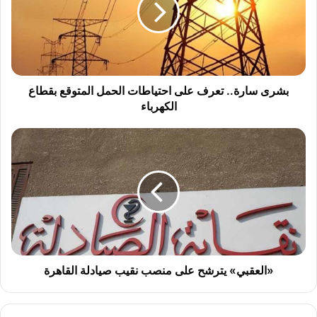
احتياطات
الحمل
المتوقع
بقطاع
الكهرباء
بشرى سارة.. تعرف على احتياطات الحمل المتوقع بقطاع
الكهرباء
«العقبي»
يترشح
على
منصب
نقيب
صيادلة
القاهرة
«العقبي» يترشح على منصب نقيب صيادلة القاهرة