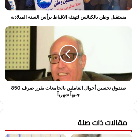
الميلاديه
مستقبل وطن بالكنائس لتهنئه الاقباط برأس السنه الميلاديه
صندوق
تحسين
أحوال
العاملين
بالجامعات
يقرر
صرف
850
جنيهاً
شهرياً
صندوق تحسين أحوال العاملين بالجامعات يقرر صرف 850
جنيهاً شهرياً
مقالات ذات صلة