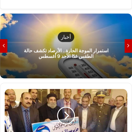
أخبار
استمرار الموجة الحارة.. الأرصاد تكشف حالة
الطقس غدًا الأحد 9 أغسطس
مستقبل
وطن
بالكنائس
لتهنئه
الاقباط
برأس
السنه