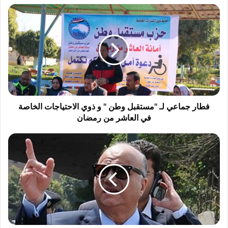
فطار
جماعي
لـ
"مستقبل
وطن
"
و
ذوي
الاحتياجات
الخاصة
فطار جماعي لـ "مستقبل وطن " و ذوي الاحتياجات الخاصة
في
في العاشر من رمضان
العاشر
من
إطلاق
رمضان
أسماء
4
شهداء
من
الجيش
والشرطة
على
مدارس