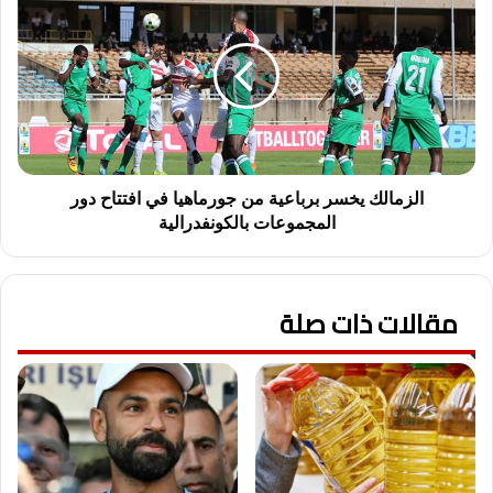
يخسر
برباعية
من
جورماهيا
في
افتتاح
دور
المجموعات
بالكونفدرالية
الزمالك يخسر برباعية من جورماهيا في افتتاح دور
المجموعات بالكونفدرالية
مقالات ذات صلة