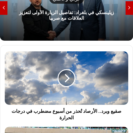
زيلينسكي في بلغراد: تفاصيل الزيارة الأولى لتعزيز
العلاقات مع صربيا
صقيع
وبرد..
الأرصاد
تُحذر
من
أسبوع
مضطرب
في
درجات
الحرارة
صقيع وبرد.. الأرصاد تُحذر من أسبوع مضطرب في درجات
الحرارة
الزمالك