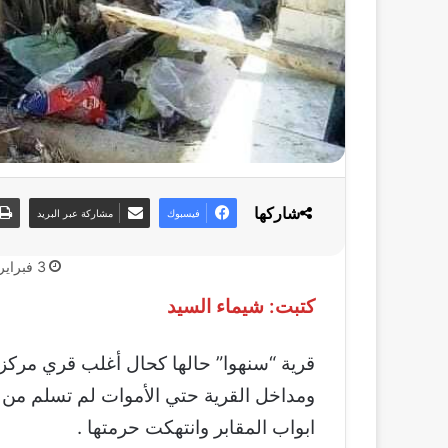
شاركها
فيسبوك
مشاركة عبر البريد
3 فبراير، 2019
كتبت: شيماء السيد
قرية “سنهوا” حالها كحال أغلب قري مركز 
ومداخل القرية حتي الأموات لم تسلم من 
ابواب المقابر وانتهكت حرمتها .