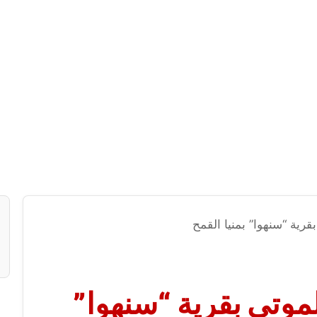
قرية “سنهوا” بمنيا القمح
موتي بقرية “سنهوا”