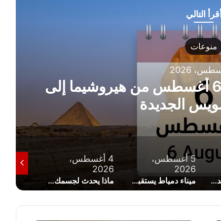
قرأ التالي
منوعات
5 أغسطس، 2026
عليق من أحمد موسى على انضمام مح
لطرابزون سبور التركي
س،
4 أغسطس،
4 أغسطس،
3
26
2026
2026
ميناء دمياط يستقبل 8 سفن ويغادره 16 أخرى خلال 24 ساعة
ماذا يحدث لجسمك عند الإفراط في تناول التين الشوكي؟
حدث في مثل هذا اليوم 4 أغسطس.. محطات غيرت وجه التاريخ