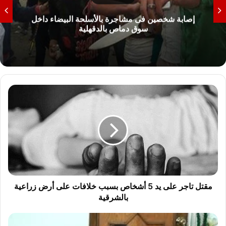
إصابة شخصين فى مشاجرة بالأسلحة البيضاء داخل
سوق دماص بالدقهلية
مقتل
تاجر
على
يد
5
أشخاص
بسبب
خلافات
على
أرض
مقتل تاجر على يد 5 أشخاص بسبب خلافات على أرض زراعية
زراعية
بالشرقية
بالشرقية
مدير