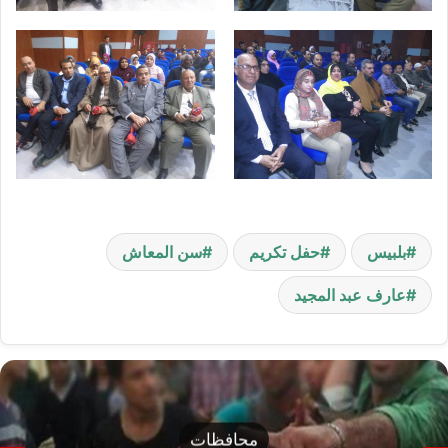
بلبيس
حفل تكريم
سن المعاش
عارف عبد المجيد
محافظات