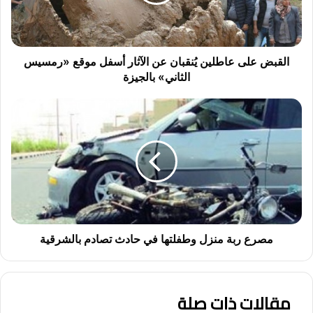
الآثار
أسفل
موقع
«رمسيس
الثاني»
القبض على عاطلين يُنقبان عن الآثار أسفل موقع «رمسيس
بالجيزة
الثاني» بالجيزة
مصرع
ربة
منزل
وطفلتها
في
حادث
تصادم
بالشرقية
مصرع ربة منزل وطفلتها في حادث تصادم بالشرقية
مقالات ذات صلة