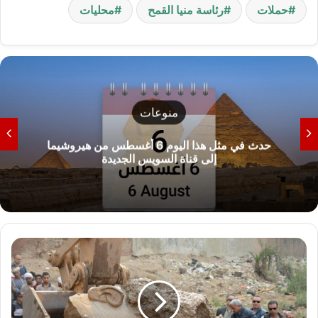
حملات
رئاسة منيا القمح
محليات
منوعات
حدث في مثل هذا اليوم 6 أغسطس من هيروشيما
إلى قناة السويس الجديدة
القبض
على
عاطلين
يُنقبان
عن