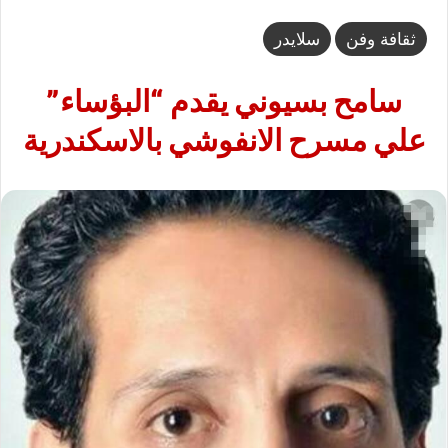
ثقافة وفن
سلايدر
سامح بسيوني يقدم “البؤساء”
علي مسرح الانفوشي بالاسكندرية