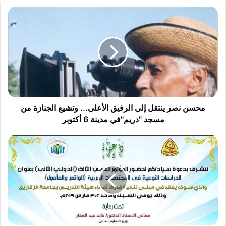
محسن
نصر
ينتقل
إلى
الرفيق
الأعلى...
وتشيع
الجنازة
من
مسجد
محسن نصر ينتقل إلى الرفيق الأعلى... وتشيع الجنازة من
"دريم"في
مسجد "دريم"في مدينة 6 أكتوبر
مدينة
6
مؤتمر
أكتوبر
علمي
بتربية
الزقازيق
مطلع
مارس
القادم