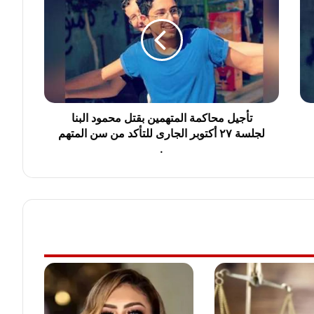
ج
ي
ل
م
ح
ا
ك
م
تأجيل محاكمة المتهمين بقتل محمود البنا
ة
لجلسة ٢٧ أكتوبر الجارى للتأكد من سن المتهم
ا
.
ل
م
ت
ه
م
ي
ن
ب
ق
ت
ل