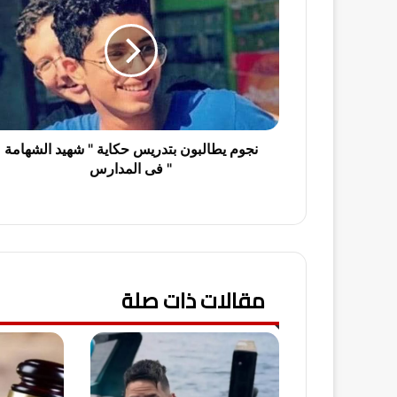
و
م
ي
ط
ا
ل
ب
و
نجوم يطالبون بتدريس حكاية " شهيد الشهامة
ن
" فى المدارس
ب
ت
د
ر
ي
س
مقالات ذات صلة
ح
ك
ا
ي
ة
"