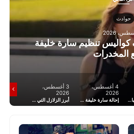
5 أغ
يفة
قرار عاجل من النيا
المزي
4 أغسطس،
3 أغسطس،
3 أغسطس،
2026
2026
202
إحالة سارة خليفة ومتهمين إلى المفتي في قضية تصنيع المواد المخدرة
أبرز الزلازل التي ضربت مصر عبر التاريخ.. من الفراعنة لزلزال السويس اليوم
بيان عاجل من الهلال الأح
ت
أ