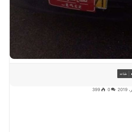
طباعة
399
0