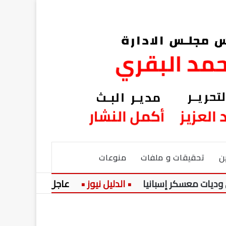
ن
تحقيقات و ملفات
منوعات
 معسكر إسبانيا
عاجل:
كشف أثري جد