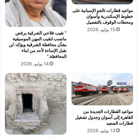
ت
و
ط
س
مواعيد قطارات تالجو الإسبانية على
و
ع
خطوط الإسكندرية وأسوان
ر
اً
ومحطات الوقوف بالتفصيل
ب
م
15 يوليو، 2026
” نقيب فلاحي الشرقية يرفض
م
ع
مانسب لنقيب المهن الموسيقية
ح
ق
بشأن محافظة الشرقية ويؤكد: لن
ا
ي
نقبل الإساءة لأحد من ابناء
ف
ا
المحافظة.”
ظ
د
14 يوليو، 2026
ة
ا
ا
ت
ل
ا
إ
ل
س
ه
م
ي
ا
ئ
مواعيد القطارات الجديدة من
ع
ة
القاهرة إلى أسوان وجدول تشغيل
ي
ا
قطارات الصعيد
ل
ل
13 يوليو، 2026
ي
ق