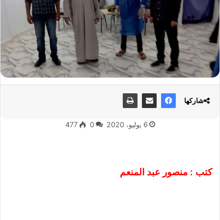
شاركها
6 يوليو، 2020
0
477
كتب : منصور عبد المنعم