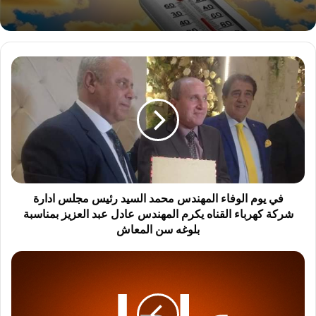
ف
ي
ي
و
م
ا
ل
و
ف
ا
في يوم الوفاء المهندس محمد السيد رئيس مجلس ادارة
ء
شركة كهرباء القناه يكرم المهندس عادل عبد العزيز بمناسبة
ا
بلوغه سن المعاش
ل
م
ا
ه
ص
ن
ا
د
ب
س