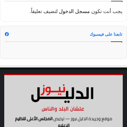
ا
ر
ل
ر
يجب أنت تكون
مسجل الدخول
لتضيف تعليقاً.
م
ي
ه
د
ن
"
د
ا
تابعنا على فيسبوك
س
ل
ع
ط
ا
ب
د
ي
ل
ا
ع
ل
ب
ع
د
س
ا
ك
ل
ر
ع
ي
ز
ي
ز
موقع وجريدة الدليل نيوز — ترخيص
المجلس الأعلى لتنظيم
ب
الإعلام
م