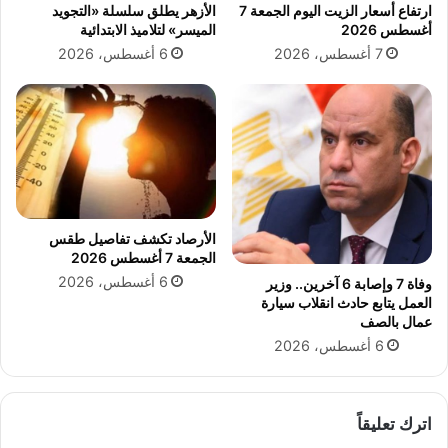
ارتفاع أسعار الزيت اليوم الجمعة 7
الأزهر يطلق سلسلة «التجويد
ة
ه
أغسطس 2026
الميسر» لتلاميذ الابتدائية
ش
إ
ر
7 أغسطس، 2026
6 أغسطس، 2026
ل
ك
ى
ة
ج
ك
ن
ه
ا
ر
ح
ب
خ
ا
ا
ء
ص
الأرصاد تكشف تفاصيل طقس
ا
ب
الجمعة 7 أغسطس 2026
ل
م
6 أغسطس، 2026
وفاة 7 وإصابة 6 آخرين.. وزير
ق
ر
العمل يتابع حادث انقلاب سيارة
ن
ك
عمال بالصف
ا
ز
6 أغسطس، 2026
ه
"
ي
و
ك
ا
ر
ل
اترك تعليقاً
م
ت