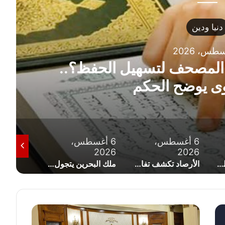
دنيا ودين
ل المصحف لتسهيل الحفظ؟..
وى يوضح الحكم
6 أغسطس،
6 أغسطس،
6 أغسط
2026
2026
2026
الخريطة الزمنية للعام الدراسي 2027.. 183 يوم دراسة ومواعيد الامتحانات وإجازة نصف العام
الأرصاد تكشف تفاصيل طقس الجمعة 7 أغسطس 2026
ملك البحرين يتجول في أحد فنادق العلمين ويثير تفاعلاً واسعًا (صورة)
ر
ئ