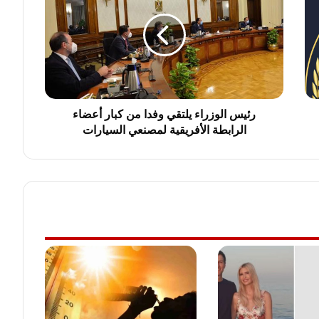
ي
س
ا
ل
و
ز
ر
ا
رئيس الوزراء يلتقي وفدا من كبار أعضاء
ء
الرابطة الأفريقية لمصنعي السيارات
ي
ل
ت
ق
ي
و
ف
د
ا
م
ن
ك