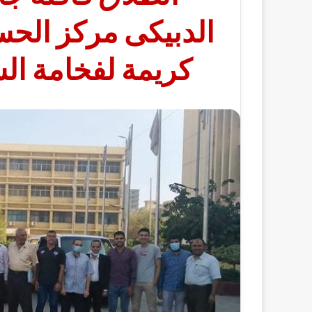
الدبيكى مركز الحس
كريمة لفخامة ال