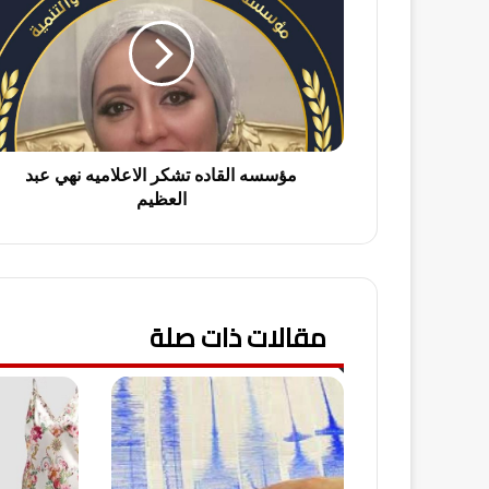
س
س
ه
ا
ل
ق
ا
د
مؤسسه القاده تشكر الاعلاميه نهي عبد
ه
العظيم
ت
ش
ك
ر
ا
مقالات ذات صلة
ل
ا
ع
ل
ا
م
ي