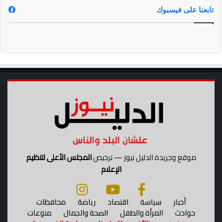
ر
ب
تابعنا على فيسبوك
ق
ع
ي
ة
ة
ا
ل
م
و
ق
ف
ا
ل
ت
ن
ف
ي
موقع وجريدة الدليل نيوز — ترخيص
المجلس الأعلى لتنظيم
ذ
الإعلام
ى
ل
ل
أخبار
سياسة
اقتصاد
رياضة
محافظات
م
حوادث
المرأة والطفل
الصحة والجمال
منوعات
ش