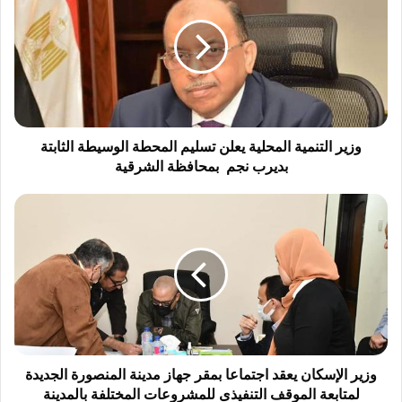
ي
ر
ا
ل
ت
ن
م
ي
وزير التنمية المحلية يعلن تسليم المحطة الوسيطة الثابتة
ة
بديرب نجم بمحافظة الشرقية
ا
ل
و
م
ز
ح
ي
ل
ر
ي
ا
ة
ل
ي
إ
ع
س
ل
ك
ن
ا
وزير الإسكان يعقد اجتماعا بمقر جهاز مدينة المنصورة الجديدة
ت
ن
لمتابعة الموقف التنفيذى للمشروعات المختلفة بالمدينة