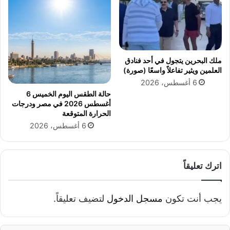
ب
ي
ت
ن
ة
ة
ب
ا
د
ل
ي
م
ملك البحرين يتجول في أحد فنادق
ر
ن
العلمين ويثير تفاعلاً واسعًا (صورة)
ب
ص
6 أغسطس، 2026
ن
و
حالة الطقس اليوم الخميس 6
ج
ر
أغسطس 2026 في مصر ودرجات
م
ة
الحرارة المتوقعة
ا
6 أغسطس، 2026
ب
ل
م
ج
ح
د
ا
ي
اترك تعليقاً
ف
د
ظ
ة
ة
ل
يجب أنت تكون
مسجل الدخول
لتضيف تعليقاً.
ا
م
ل
ت
ش
ا