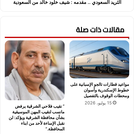
ض
ع
الثريد السعودي .. مقدمه : شيف خلود خالد من السعودية
د
و
ا
د
و
ي
مقالات ذات صلة
ك
.
ر
.
ا
م
ن
ق
ي
د
ا
م
ه
:
ش
ي
مواعيد قطارات تالجو الإسبانية على
ف
خطوط الإسكندرية وأسوان
خ
ومحطات الوقوف بالتفصيل
ل
15 يوليو، 2026
” نقيب فلاحي الشرقية يرفض
و
مانسب لنقيب المهن الموسيقية
د
بشأن محافظة الشرقية ويؤكد: لن
خ
نقبل الإساءة لأحد من ابناء
ا
المحافظة.”
ل