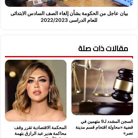
ر
م
ن
بيان عاجل من الحكومة بشأن إلغاء الصف السادس الابتدائى
ا
للعام الدراسى 2022/2023
ل
ح
ك
مقالات ذات صلة
و
م
ة
ب
ش
أ
ن
إ
ل
غ
ا
ء
السجن المشدد لـ9 متهمين في
ا
قضية «محاولة اقتحام قسم مدينة
المحكمة الاقتصادية تقرر وقف
ل
نصر»
محاكمة هدير عبد الرازق بتهمة
ص