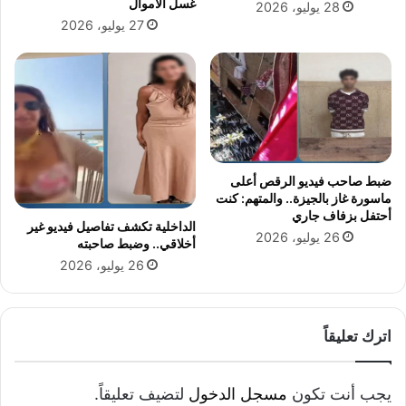
غسل الأموال
28 يوليو، 2026
ف
27 يوليو، 2026
ا
ل
س
ا
د
س
ا
ل
ضبط صاحب فيديو الرقص أعلى
ا
ماسورة غاز بالجيزة.. والمتهم: كنت
ب
أحتفل بزفاف جاري
ت
الداخلية تكشف تفاصيل فيديو غير
26 يوليو، 2026
د
أخلاقي.. وضبط صاحبته
ا
26 يوليو، 2026
ئ
ى
ل
ل
اترك تعليقاً
ع
ا
م
يجب أنت تكون
مسجل الدخول
لتضيف تعليقاً.