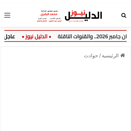
بحث عن
الق
 الناقلة
عاجل:
الرئيسية
/
حوادث