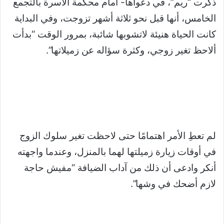
ذكرت “ريم”، في دعواها- أمام محكمة الأسرة بالتجمع
الخامس، أنها قبل نحو ثلاثة أشهر تزوجت، وفي البداية
كانت الحياة هنيئة لاتشوبها شائبة، بمرور الوقت “بدأت
ألاحظ تغير زوجي، وكثرة سؤاله عن زميلاتها”.
لم تعطِ الأمر اهتمامًا حتى لاحظت تغير سلوك الزوج
في أوقات زيارة زميلتها لهما بالمنزل، وعندما واجهته
أنكر وادعى أن ذلك من آداب الضيافة “مفيش حاجة
لازم أضحك في وشها”.