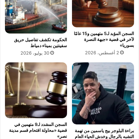
أ
ف
ي
ي
ا
م
م
و
ا
ق
السجن المؤبد لـ5 متهمين و15 عامًا
ل
ف
لآخر في قضية «جبهة النصرة
الحكومة تكشف تفاصيل حريق
ق
ن
بسوريا»
سفينتين بميناء دمياط
ا
ج
2 أغسطس، 2026
30 يوليو، 2026
د
ل
م
ه
ة
م
؟
ن
ا
ل
ع
و
د
ة
إ
السجن المشدد لـ9 متهمين في
ل
قضية «محاولة اقتحام قسم مدينة
براءة البلوجر بيج ياسمين من تهمة
ى
نصر»
التشبه بالرجال وخدش الحياء العام