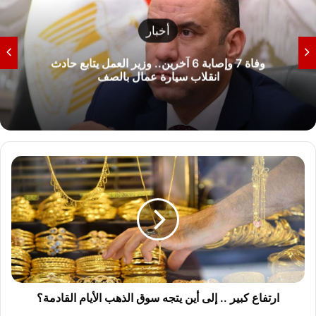
أخبار
وفاة 7 وإصابة 6 آخرين.. وزير العمل يتابع حادث
انقلاب سيارة عمال بالصف
ا
ر
ت
ف
ا
ع
ك
ب
ي
ر
ارتفاع كبير .. إلى أين يتجه سوق الذهب الأيام القادمة؟
.