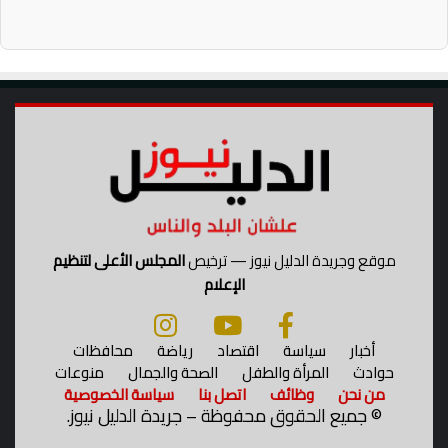
ا
ة
ل
ش
ا
ا
ر
م
ت
ل
ق
ة
ا
ب
ء
ا
ب
ل
م
م
س
ج
ت
ا
و
موقع وجريدة الدليل نيوز — ترخيص
المجلس الأعلى لتنظيم
ن
ى
ب
الإعلام
ا
ق
ل
ر
خ
ي
أخبار
سياسة
اقتصاد
رياضة
محافظات
د
ة
حوادث
المرأة والطفل
الصحة والجمال
منوعات
م
ب
من نحن
وظائف
اتصل بنا
سياسة الخصوصية
ا
ه
©
جميع الحقوق محفوظة – جريدة الدليل نيوز.
ت
ن
ا
ي