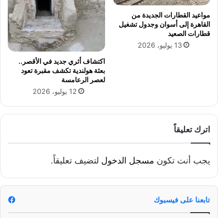
ة
ل
ل
مواعيد القطارات الجديدة من
ي
القاهرة إلى أسوان وجدول تشغيل
ر
ة
قطارات الصعيد
ق
يُ
م
13 يوليو، 2026
ن
ن
ظ
اكتشاف أثري جديد في الأقصر..
ة
م
بعثة هولندية تكشف مقبرة تعود
ا
ق
لعصر الرعامسة
ل
ا
12 يوليو، 2026
ج
ف
ه
ل
ا
ة
ز
ط
اترك تعليقاً
ا
ب
ل
ي
إ
ة
يجب أنت تكون
مسجل الدخول
لتضيف تعليقاً.
د
ب
ا
ي
ر
ط
ى
تابعنا على فيسبوك
ر
و
ي