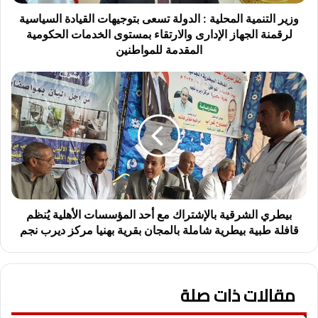
م
ي
وزير التنمية المحلية : الدولة تسعى بتوجيهات القيادة السياسية
ة
لرقمنة الجهاز الإدارى والارتقاء بمستوى الخدمات الحكومية
ا
المقدمة للمواطنين
ل
م
ب
ح
ي
ل
ط
ي
ر
ة
ي
:
ا
ا
ل
ل
ش
د
ر
و
ق
بيطري الشرقية بالإشتراك مع أحد المؤسسات الأهلية يُنظم
ل
ي
قافلة طبية بيطرية شاملة بالمجان بقرية بهنيا مركز ديرب نجم
ة
ة
ت
ب
س
ا
ع
مقالات ذات صلة
ل
ى
إ
ب
ش