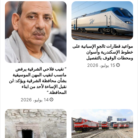
ت
ت
و
ر
ج
ا
ي
ك
ه
م
ا
ع
ت
أ
مواعيد قطارات تالجو الإسبانية على
ا
ح
خطوط الإسكندرية وأسوان
ل
د
ومحطات الوقوف بالتفصيل
ق
ا
15 يوليو، 2026
” نقيب فلاحي الشرقية يرفض
ي
ل
مانسب لنقيب المهن الموسيقية
ا
م
بشأن محافظة الشرقية ويؤكد: لن
د
ؤ
نقبل الإساءة لأحد من ابناء
ة
س
المحافظة.”
ا
س
14 يوليو، 2026
ل
ا
س
ت
ي
ا
ا
ل
س
أ
ي
ه