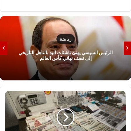
رياضة
الرئيس السيسي يهنئ ناشئات اليد بالتأهل التاريخي
إلى نصف نهائي كأس العالم
ت
ف
ا
ص
ي
ل
ك