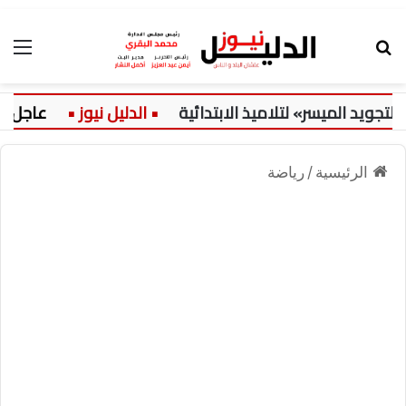
بحث عن
الق
د الميسر» لتلاميذ الابتدائية
عاجل:
الرئيسية
/
رياضة