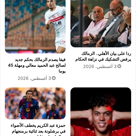
ر
ر
ن
س
ا
"
ح
ج
ر
ردا على بيان الأهلي.. الزمالك
ر
يرفض التشكيك في نزاهة الحكام
فيفا يصدم الزمالك بحكم جديد
ش
لصالح عبد الحميد معالي ومهلة 45
3 أغسطس، 2026
ي
يوما
د
3 أغسطس، 2026
"
م
ن
م
ص
ر
؟
حمزة عبد الكريم يخطف الأضواء
في برشلونة بعد ثنائية برمنجهام