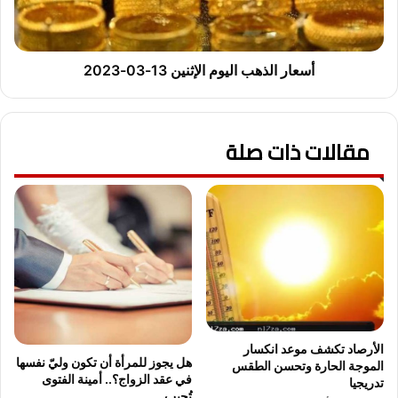
م
ل
ف
ذ
ت
ه
ي
ب
أسعار الذهب اليوم الإثنين 13-03-2023
م
ا
ص
ل
ر
ي
ح
مقالات ذات صلة
و
و
م
ل
ا
ا
ل
ل
إ
ت
ث
خ
ن
لّ
ي
ف
ن
ع
1
ن
3
ا
-
الأرصاد تكشف موعد انكسار
هل يجوز للمرأة أن تكون وليّ نفسها
ل
الموجة الحارة وتحسن الطقس
0
في عقد الزواج؟.. أمينة الفتوى
تدريجيا
خ
3
تُجيب