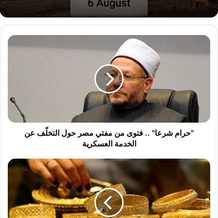
"
ح
ر
ا
م
ش
ر
ع
ا
"
"حرام شرعا" .. فتوى من مفتي مصر حول التخلّف عن
.
الخدمة العسكرية
.
ف
أ
ت
س
و
ع
ى
ا
م
ر
ن
ا