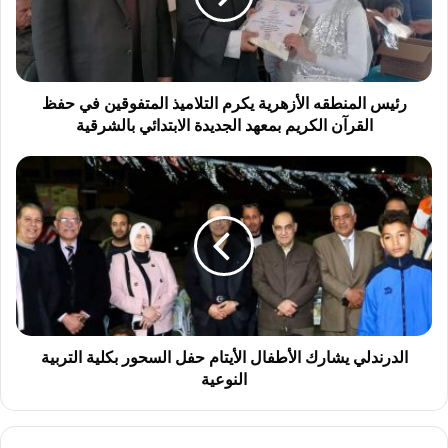
ل
م
ن
ط
ق
رئيس المنطقه الأزهرية يكرم التلاميذ المتفوقين في حفظ
ه
القرآن الكريم بمعهد الجديدة الابتدائي بالشرقية
ا
ل
ا
أ
ل
ز
د
ه
ر
ر
ن
ي
د
ة
ل
ي
ي
ك
ي
ر
ش
الدرندلي يشارك الأطفال الأيتام حفل السحور بكلية التربية
م
ا
النوعية
ا
ر
ل
ك
ت
ا