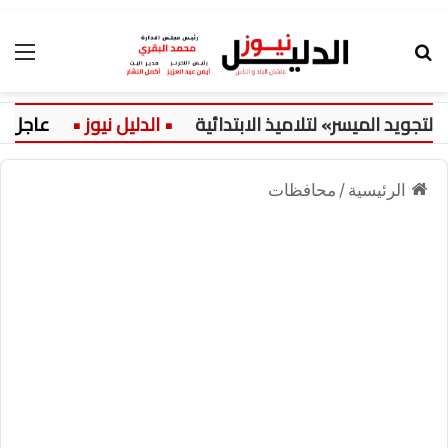
بحث عن
الق
لميسر» لتلاميذ الابتدائية
عاجل:
حض
الرئيسية
/
محافظات