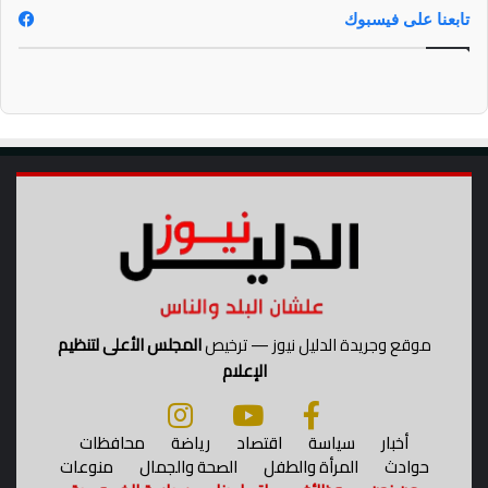
ا
تابعنا على فيسبوك
ل
ا
ب
ت
د
ا
ئ
ي
ب
ا
ل
ش
ر
ق
موقع وجريدة الدليل نيوز — ترخيص
المجلس الأعلى لتنظيم
ي
الإعلام
ة
أخبار
سياسة
اقتصاد
رياضة
محافظات
حوادث
المرأة والطفل
الصحة والجمال
منوعات