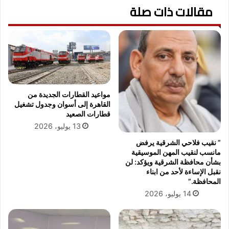
ل
مقالات ذات صلة
ل
ا
أ
م
ط
ي
ف
ذ
ا
ا
ل
ل
ا
م
ل
ت
أ
مواعيد القطارات الجديدة من
ف
ي
القاهرة إلى أسوان وجدول تشغيل
و
ت
قطارات الصعيد
ق
ا
13 يوليو، 2026
ي
م
” نقيب فلاحي الشرقية يرفض
ن
ح
مانسب لنقيب المهن الموسيقية
ف
ف
بشأن محافظة الشرقية ويؤكد: لن
ي
ل
نقبل الإساءة لأحد من ابناء
ح
ا
المحافظة.”
ف
ل
14 يوليو، 2026
ظ
س
ا
ح
ل
و