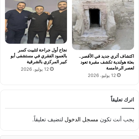
ق
ر
ر
ب
آ
ك
ن
ل
ا
ي
ل
ة
ك
ا
ر
ل
نجاح أول جراحة لتثبيت كسر
ي
ت
بالعمود الفقري في مستشفى أبو
اكتشاف أثري جديد في الأقصر..
م
ر
كبير المركزي بالشرقية
بعثة هولندية تكشف مقبرة تعود
ب
ب
لعصر الرعامسة
12 يوليو، 2026
م
ي
12 يوليو، 2026
ع
ة
ه
ا
د
ل
ا
ن
اترك تعليقاً
ل
و
ج
ع
د
ي
يجب أنت تكون
مسجل الدخول
لتضيف تعليقاً.
ي
ة
د
ة