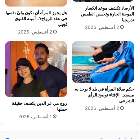
E
ت
C
ع
الأرصاد تكشف موعد انكسار
هل يجوز للمرأة أن تكون وليّ نفسها
،
الموجة الحارة وتحسن الطقس
ل
في عقد الزواج؟.. أمينة الفتوى
تدريجيا
أ
ي
تُجيب
ع
م
2 أغسطس، 2026
2 أغسطس، 2026
ر
ا
ض
ه
،
ع
ل
ا
ج
حكم صلاة المرأة في بلد لا يوجد به
ه
مسجد.. الإفتاء توضح الرأي
و
الشرعي
زوج مي عز الدين يكشف حقيقة
ط
2 أغسطس، 2026
حملها
ر
1 أغسطس، 2026
ق
ا
ل
و