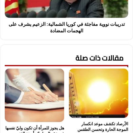
.
ت
.
ن
"
و
ا
و
تدريبات نووية مفاجئة في كوريا الشمالية: الزعيم يشرف على
ل
ي
الهجمات المضادة
أ
ة
و
م
ق
ف
ا
مقالات ذات صلة
ا
ف
ج
"
ئ
ت
ة
ف
ف
ت
ي
ت
ك
ح
و
1
ر
7
ي
م
ا
س
ا
الأرصاد تكشف موعد انكسار
هل يجوز للمرأة أن تكون وليّ نفسها
ج
ل
الموجة الحارة وتحسن الطقس