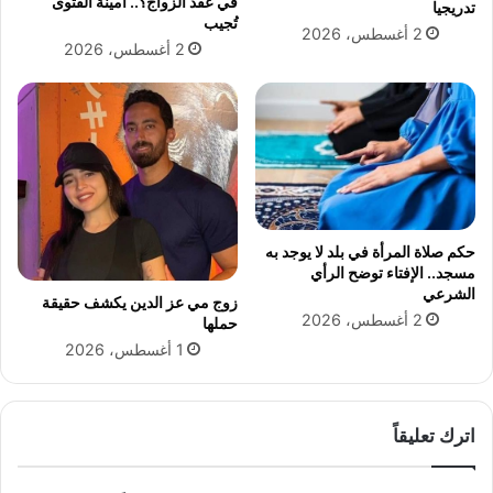
في عقد الزواج؟.. أمينة الفتوى
دً
تدريجيا
ش
تُجيب
ا
م
2 أغسطس، 2026
2 أغسطس، 2026
ل
ا
ن
ل
ش
ي
ر
ة
ا
:
ل
ا
د
ل
ع
ز
و
ع
حكم صلاة المرأة في بلد لا يوجد به
ة
ي
مسجد.. الإفتاء توضح الرأي
و
م
الشرعي
زوج مي عز الدين يكشف حقيقة
ا
ي
2 أغسطس، 2026
حملها
ل
ش
1 أغسطس، 2026
س
ر
ل
ف
ا
ع
م
ل
اترك تعليقاً
ى
ا