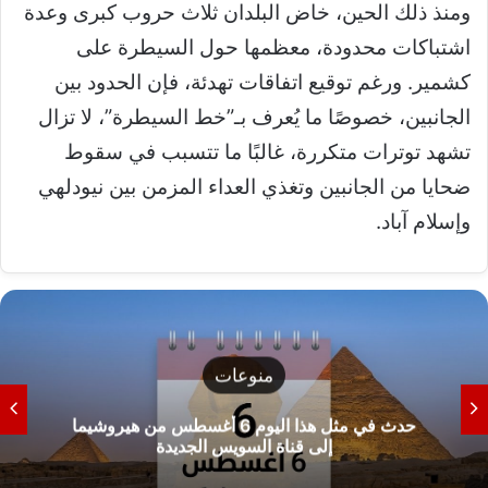
ومنذ ذلك الحين، خاض البلدان ثلاث حروب كبرى وعدة
اشتباكات محدودة، معظمها حول السيطرة على
كشمير. ورغم توقيع اتفاقات تهدئة، فإن الحدود بين
الجانبين، خصوصًا ما يُعرف بـ”خط السيطرة”، لا تزال
تشهد توترات متكررة، غالبًا ما تتسبب في سقوط
ضحايا من الجانبين وتغذي العداء المزمن بين نيودلهي
وإسلام آباد.
منوعات
حدث في مثل هذا اليوم 6 أغسطس من هيروشيما
إلى قناة السويس الجديدة