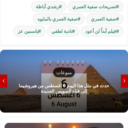
تصريحات صفية العمري
رشدي أباظة
صفية العمري
صفية العمري بالمايوه
فيلم أبداً لن أعود
نادية لطفي
ياسمين عز
منوعات
حدث في مثل هذا اليوم 6 أغسطس من هيروشيما
إلى قناة السويس الجديدة
ف