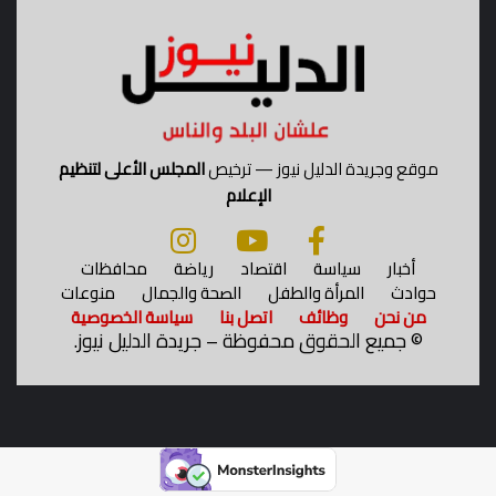
س
ي
ا
ف
د
"
موقع وجريدة الدليل نيوز — ترخيص
المجلس الأعلى لتنظيم
الإعلام
أخبار
سياسة
اقتصاد
رياضة
محافظات
حوادث
المرأة والطفل
الصحة والجمال
منوعات
من نحن
وظائف
اتصل بنا
سياسة الخصوصية
©
جميع الحقوق محفوظة – جريدة الدليل نيوز.