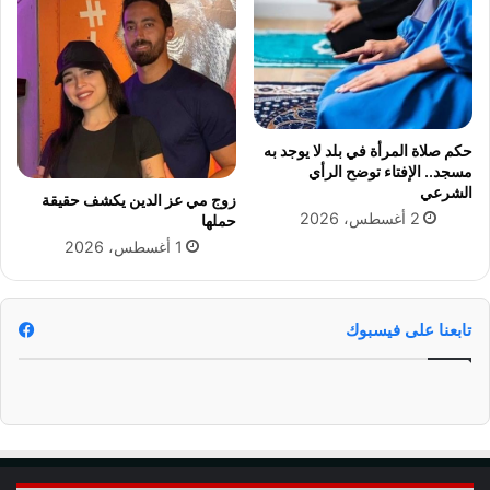
س
ا
ي
د
ش
ي
ر
ب
ف
ت
.
ه
.
حكم صلاة المرأة في بلد لا يوجد به
م
و
مسجد.. الإفتاء توضح الرأي
ة
ي
الشرعي
زوج مي عز الدين يكشف حقيقة
ا
ك
2 أغسطس، 2026
حملها
ل
ش
1 أغسطس، 2026
ت
ف
خ
ك
ا
و
ب
ا
تابعنا على فيسبوك
ر
ل
م
ي
ع
س
ا
"
ل
ق
م
ط
و
ا