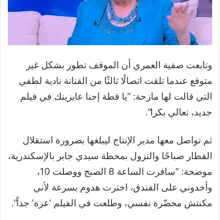
وتابعت صفية العمري أن الموقف تطور بشكل غير
متوقع عندما تلقت اتصالًا ثالثًا من الفنانة نادية لطفي
التي قالت لها مازحة: “يا قطة إحنا عايزينك في فيلم
جديد، تعالي بكرا”.
ثم تواصل معها مدير الإنتاج ليبلغها بضرورة استقلال
القطار صباحًا والنزول بمحطة سيدي جابر بالإسكندرية،
موضحة: “سافرت الساعة 8 الصبح ووصلت 10،
وأخدوني على الفندق، اخترت هدوم بسرعة لأني
مكنتش محضّرة نفسي، وطلعت في الفيلم ‘عرة’ جداً”.