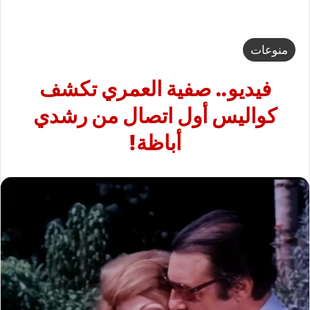
منوعات
فيديو.. صفية العمري تكشف
كواليس أول اتصال من رشدي
أباظة!