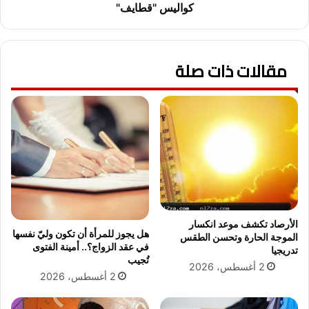
ق
ح
كواليس "قطايف"
ا
ح
ل
س
ا
ي
ل
مقالات ذات صلة
ن
م
:
ن
ت
ش
ك
د
ر
ا
ي
ل
م
د
ا
ي
ل
ن
ر
ي
ئ
م
ي
الأرصاد تكشف موعد انكسار
هل يجوز للمرأة أن تكون وليّ نفسها
ح
س
الموجة الحارة وتحسن الطقس
في عقد الزواج؟.. أمينة الفتوى
م
تدريجيا
ا
تُجيب
د
ل
2 أغسطس، 2026
2 أغسطس، 2026
ا
س
ل
ي
ه