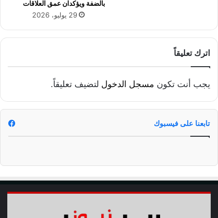
بالضفة ويؤكدان عمق العلاقات
ا
29 يوليو، 2026
ل
م
ص
ر
اترك تعليقاً
ي
و
ه
يجب أنت تكون
مسجل الدخول
لتضيف تعليقاً.
د
ف
م
ل
تابعنا على فيسبوك
غ
ي
ل
ل
أ
ح
م
ر