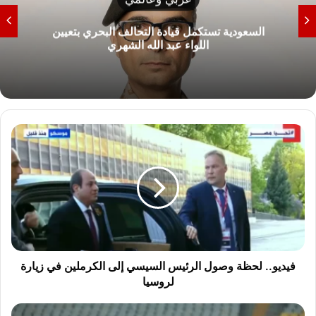
السعودية تستكمل قيادة التحالف البحري بتعيين
اللواء عبد الله الشهري
ف
ي
د
ي
و
.
.
ل
ح
ظ
فيديو.. لحظة وصول الرئيس السيسي إلى الكرملين في زيارة
ة
لروسيا
و
ص
ا