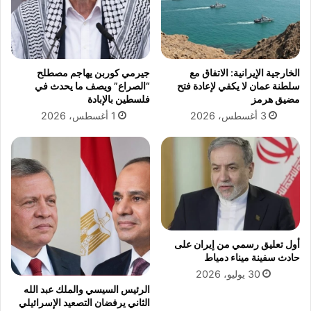
م
ل
ل
ي
ي
ي
ن
ق
ف
ل
الخارجية الإيرانية: الاتفاق مع
جيرمي كوربن يهاجم مصطلح
ي
ب
سلطنة عمان لا يكفي لإعادة فتح
“الصراع” ويصف ما يحدث في
ز
ت
مضيق هرمز
فلسطين بالإبادة
ي
أ
3 أغسطس، 2026
1 أغسطس، 2026
ا
خ
ر
ر
ة
ه
ل
إ
ر
ل
و
ى
س
ت
ي
ق
ا
د
أول تعليق رسمي من إيران على
م
حادث سفينة ميناء دمياط
أ
30 يوليو، 2026
م
الرئيس السيسي والملك عبد الله
ا
الثاني يرفضان التصعيد الإسرائيلي
م