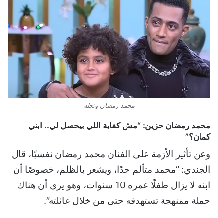
محمد رمضان ونجله
محمد رمضان حزين: “مش كفاية اللي بيحصل لي.. ابني
كمان؟”
وعن تأثير الأزمة على الفنان محمد رمضان نفسيًا، قال
الجندي: “محمد متألم جدًا، ويشعر بالظلم، خصوصًا أن
ابنه لا يزال طفلًا عمره 10 سنوات، وهو يرى أن هناك
حملة ممنهجة تستهدفه حتى من خلال عائلته”.