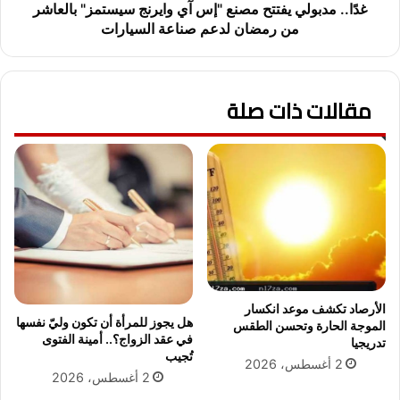
ص
ل
غدًا.. مدبولي يفتتح مصنع "إس آي وايرنج سيستمز" بالعاشر
ة
ي
من رمضان لدعم صناعة السيارات
ع
ي
م
ف
ل
ت
ب
مقالات ذات صلة
ت
ر
ح
و
م
ا
ص
ت
ن
ب
ع
ت
"
ص
إ
ل
س
إ
آ
ل
ي
ى
و
الأرصاد تكشف موعد انكسار
هل يجوز للمرأة أن تكون وليّ نفسها
9
ا
الموجة الحارة وتحسن الطقس
في عقد الزواج؟.. أمينة الفتوى
4
تدريجيا
ي
تُجيب
0
ر
2 أغسطس، 2026
2 أغسطس، 2026
0
ن
ج