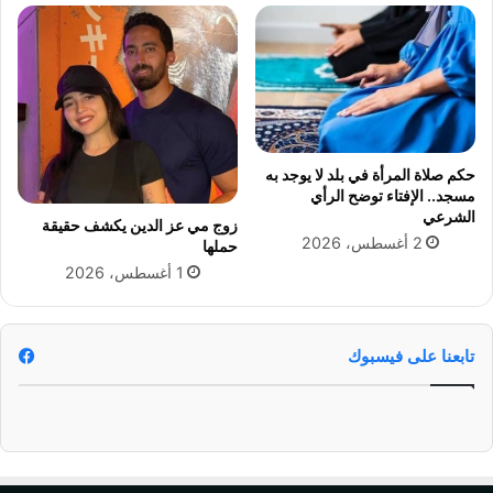
ج
ن
س
ي
ي
ه
س
ف
ت
ي
م
س
ز
ل
"
حكم صلاة المرأة في بلد لا يوجد به
ا
ب
مسجد.. الإفتاء توضح الرأي
س
ا
الشرعي
زوج مي عز الدين يكشف حقيقة
ل
ل
2 أغسطس، 2026
حملها
ص
ع
1 أغسطس، 2026
ي
ا
د
ش
ل
ر
ي
م
تابعنا على فيسبوك
ا
ن
ت
ر
ك
م
ب
ض
ر
ا
ى
ن