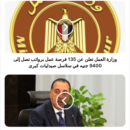
و
ز
ا
ر
ة
ا
ل
ع
م
ل
وزارة العمل تعلن عن 135 فرصة عمل برواتب تصل إلى
ت
9400 جنيه في سلاسل صيدليات كبرى
ع
ل
غ
ن
دً
ع
ا
ن
.
1
.
3
م
5
د
ف
ب
ر
و