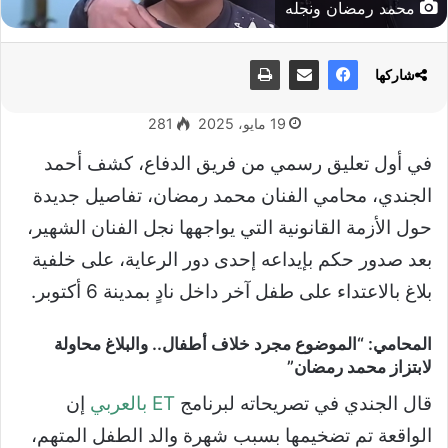
محمد رمضان ونجله
شاركها
19 مايو، 2025
281
في أول تعليق رسمي من فريق الدفاع، كشف أحمد
الجندي، محامي الفنان محمد رمضان، تفاصيل جديدة
حول الأزمة القانونية التي يواجهها نجل الفنان الشهير،
بعد صدور حكم بإيداعه إحدى دور الرعاية، على خلفية
بلاغ بالاعتداء على طفل آخر داخل نادٍ بمدينة 6 أكتوبر.
المحامي: “الموضوع مجرد خلاف أطفال.. والبلاغ محاولة
لابتزاز محمد رمضان”
قال الجندي في تصريحاته لبرنامج
ET بالعربي
إن
الواقعة تم تضخيمها بسبب شهرة والد الطفل المتهم،