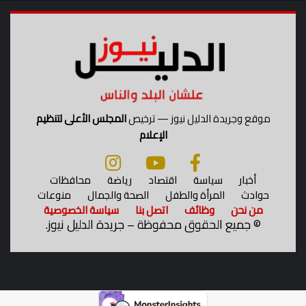
ل
د
ع
م
ص
ن
ا
ع
موقع وجريدة الدليل نيوز — ترخيص
المجلس الأعلى لتنظيم
ة
الإعلام
ا
ل
س
أخبار
سياسة
اقتصاد
رياضة
محافظات
ي
حوادث
المرأة والطفل
الصحة والجمال
منوعات
ا
من نحن
وظائف
اتصل بنا
سياسة الخصوصية
ر
©
جميع الحقوق محفوظة – جريدة الدليل نيوز.
ا
ت