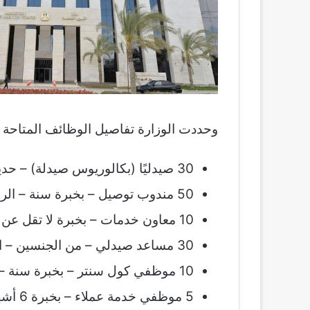
وحددت الوزارة تفاصيل الوظائف المتاحة ع
30 صيدليًا (بكالوريوس صيدلة) – حديثو التخرج – الراتب يبدأ من 9400 جنيه
50 مندوب توصيل – بخبرة سنة – الراتب من 8500 إلى 9000 جنيه
10 معاون خدمات – بخبرة لا تقل عن 6 أشهر
30 مساعد صيدلي – من الجنسين – الراتب من 6000 إلى 8500 جنيه – بخبرة سنة
10 موظفي كول سنتر – بخبرة سنة – الراتب من 6500 إلى 8500 جنيه
5 موظفي خدمة عملاء – بخبرة 6 أشهر – الراتب من 6500 إلى 7000 جنيه