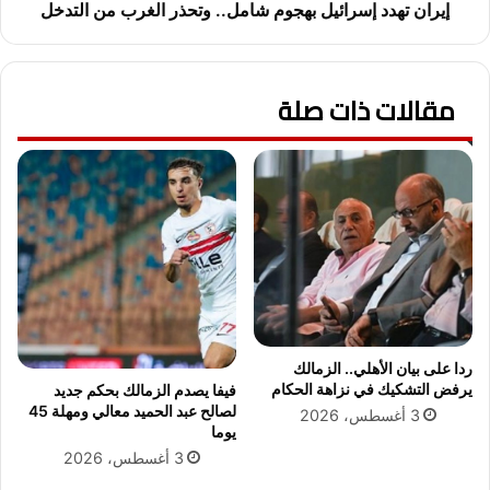
ر
إ
إيران تهدد إسرائيل بهجوم شامل.. وتحذر الغرب من التدخل
ى
س
م
ر
ي
ا
ل
مقالات ذات صلة
ئ
ا
ي
د
ل
"
ب
ق
ه
ط
ج
ة
و
ا
م
ل
ش
س
ا
ي
م
ن
ل
ردا على بيان الأهلي.. الزمالك
م
.
يرفض التشكيك في نزاهة الحكام
فيفا يصدم الزمالك بحكم جديد
ا
.
لصالح عبد الحميد معالي ومهلة 45
3 أغسطس، 2026
ا
و
يوما
ل
ت
3 أغسطس، 2026
م
ح
ص