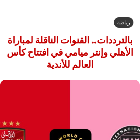
رياضة
بالترددات.. القنوات الناقلة لمباراة
الأهلي وإنتر ميامي في افتتاح كأس
العالم للأندية