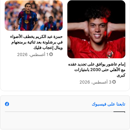
ذ
ر
ر
ي
ا
ة
ل
"
غ
ز
ر
ب
ب
حمزة عبد الكريم يخطف الأضواء
ي
في برشلونة بعد ثنائية برمنجهام
م
وينال إعجاب فليك
د
ن
ة
ا
1 أغسطس، 2026
ث
ل
إمام عاشور يوافق على تجديد عقده
ر
ت
مع الأهلي حتى 2030 بامتيازات
و
د
كبرى
ت
خ
3 أغسطس، 2026
ل
تابعنا على فيسبوك