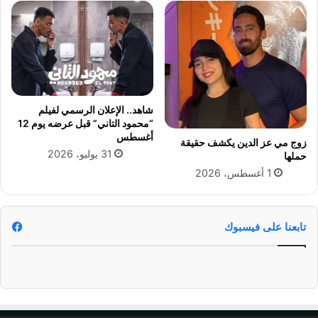
ب
ي
خ
ل
ط
ا
ة
د
ذ
ز
ك
و
ي
ج
شاهد.. الإعلان الرسمي لفيلم
ة
ه
“محمود التاني” قبل عرضه يوم 12
ا
أغسطس
زوج مي عز الدين يكشف حقيقة
ه
31 يوليو، 2026
حملها
ش
1 أغسطس، 2026
ا
م
ج
م
تابعنا على فيسبوك
ا
ل
(
ص
و
ر