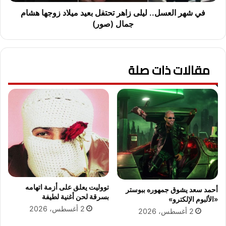
ت
س
ي
ل
في شهر العسل.. ليلى زاهر تحتفل بعيد ميلاد زوجها هشام
ا
.
جمال (صور)
ن
.
و
ل
ر
ي
و
مقالات ذات صلة
ل
ن
ى
ا
ز
ل
ا
د
ه
و
ر
ب
ت
ا
ح
ل
ت
ا
ف
س
ل
ت
ب
تووليت يعلق على أزمة اتهامه
أحمد سعد يشوق جمهوره ببوستر
م
ع
بسرقة لحن أغنية لطيفة
«الألبوم الإلكترو»
ر
ي
2 أغسطس، 2026
2 أغسطس، 2026
ا
د
ر
م