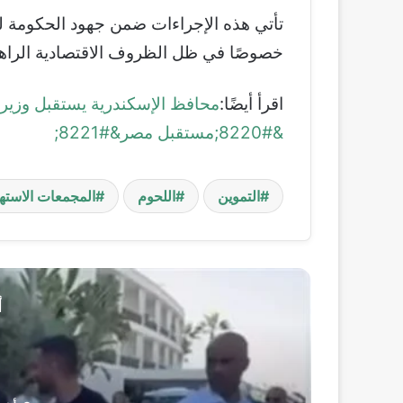
تأتي هذه الإجراءات ضمن جهود الحكومة ل
خصوصًا في ظل الظروف الاقتصادية الراهن
اقرأ أيضًا:
محافظ الإسكندرية يستقبل وزير ال
&#8220;مستقبل مصر&#8221;
التموين
اللحوم
المجمعات الاستهل
أ