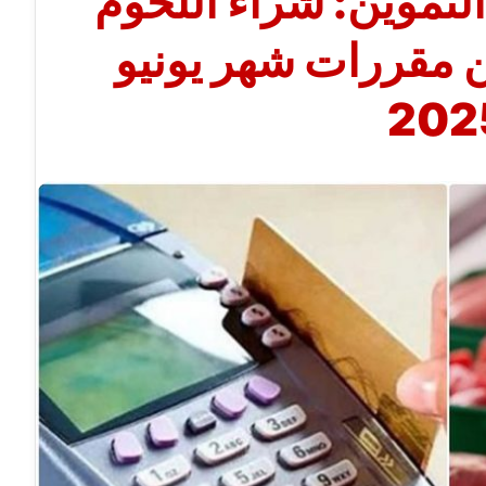
لتموين: شراء اللحوم
 مقررات شهر يونيو
202