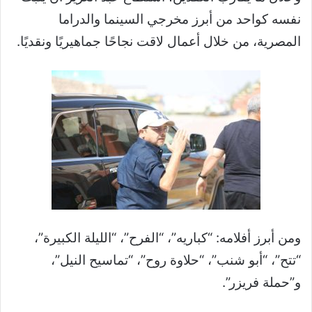
نفسه كواحد من أبرز مخرجي السينما والدراما
المصرية، من خلال أعمال لاقت نجاحًا جماهيريًا ونقديًا.
ومن أبرز أفلامه: “كباريه”، “الفرح”، “الليلة الكبيرة”،
“تتح”، “أبو شنب”، “حلاوة روح”، “تماسيح النيل”،
و”حملة فريزر”.