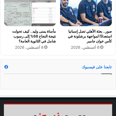
س
"
ا
أ
ن
ن
ج
ا
ي
ب
ر
ح
صور.. بعثة الأهلي تصل إسبانيا
مأساة يمنى وليد.. كيف تحولت
م
ب
استعدادًا لمواجهة برشلونة في
نتيجة النجاح 68% إلى رسوب
ا
ك
كأس خوان جامبر
شامل في الثانوية العامة؟
ن
أ
6 أغسطس، 2026
6 أغسطس، 2026
ن
ت
"
تابعنا على فيسبوك