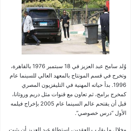
وُلد سامح عبد العزيز في 18 سبتمبر 1976 بالقاهرة،
وتخرج في قسم المونتاج بالمعهد العالي للسينما عام
1996. بدأ حياته المهنية في التليفزيون المصري
كمخرج برامج، ثم تعاون مع قنوات مثل دريم وروتانا،
قبل أن يقتحم عالم السينما عام 2005 بإخراج فيلمه
الأول “درس خصوصي”.
وخلال ما يقارب العقدين، استطاع عبد العزيز أن يثبت