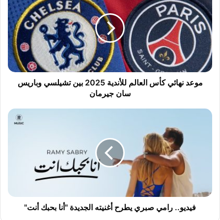
ع
د
ن
ه
ا
ئ
ي
ك
موعد نهائي كأس العالم للأندية 2025 بين تشيلسي وباريس
أ
سان جيرمان
س
ا
ف
ل
ي
ع
د
ا
ي
ل
و
م
.
ل
.
ل
ر
أ
ا
ن
م
فيديو.. رامي صبري يطرح أغنيته الجديدة "أنا بحبك أنت"
د
ي