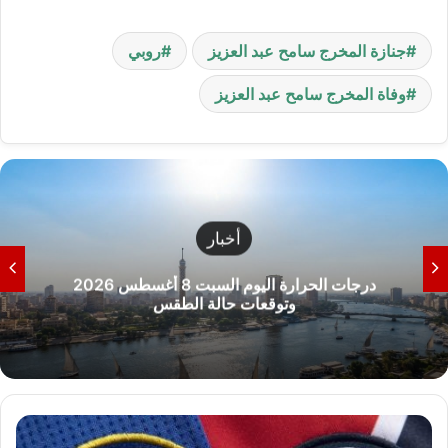
جنازة المخرج سامح عبد العزيز
روبي
وفاة المخرج سامح عبد العزيز
رياضة
الزمالك يضاعف العقوبات على خوان بيزيرا ويحسم
ملف رحيله نهائياً
م
و