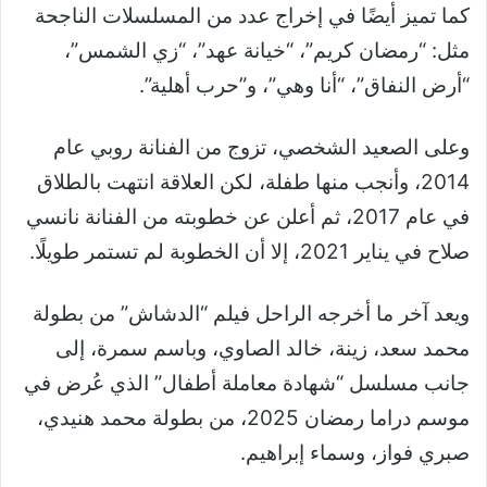
كما تميز أيضًا في إخراج عدد من المسلسلات الناجحة
مثل: “رمضان كريم”، “خيانة عهد”، “زي الشمس”،
“أرض النفاق”، “أنا وهي”، و”حرب أهلية”.
وعلى الصعيد الشخصي، تزوج من الفنانة روبي عام
2014، وأنجب منها طفلة، لكن العلاقة انتهت بالطلاق
في عام 2017، ثم أعلن عن خطوبته من الفنانة نانسي
صلاح في يناير 2021، إلا أن الخطوبة لم تستمر طويلًا.
ويعد آخر ما أخرجه الراحل فيلم “الدشاش” من بطولة
محمد سعد، زينة، خالد الصاوي، وباسم سمرة، إلى
جانب مسلسل “شهادة معاملة أطفال” الذي عُرض في
موسم دراما رمضان 2025، من بطولة محمد هنيدي،
صبري فواز، وسماء إبراهيم.