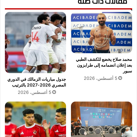
مقالات ذات صلة
غ
إ
ز
ن
ة
ت
خ
ر
ل
ن
ا
ت
ل
ب
6
ش
0
ك
محمد صلاح يخضع للكشف الطبي
ي
ل
بعد إعلان انضمامه إلى طرابزون
و
ك
سبور
مً
ا
5 أغسطس، 2026
جدول مباريات الزمالك في الدوري
ا
م
المصري 2026-2027 بالترتيب
ل
5 أغسطس، 2026
ب
ع
د
ح
ر
ي
ق