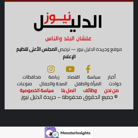
ا
ل
م
و
ل
د
ا
ل
موقع وجريدة الدليل نيوز — ترخيص
المجلس الأعلى لتنظيم
ن
الإعلام
ب
و
ي
أخبار
سياسة
اقتصاد
رياضة
محافظات
حوادث
المرأة والطفل
الصحة والجمال
منوعات
من نحن
وظائف
اتصل بنا
سياسة الخصوصية
©
جميع الحقوق محفوظة – جريدة الدليل نيوز.