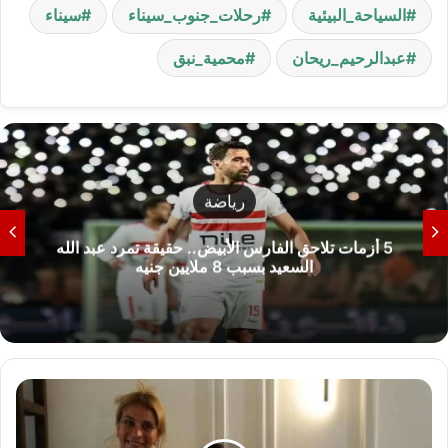
السياحة_البيئية
رحلات_جنوب_سيناء
سيناء
عبدالرحيم_ريحان
محمية_نبق
تعليم
موعد غلق تنسيق المرحلة الأولى 2026 اليوم الأحد
الساعة 7 مساء ورابط النتائج
ص
و
ر