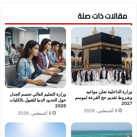
ر
ش
"
مقالات ذات صلة
ي
ا
خ
ل
ا
س
ل
ت
أ
ل
ز
م
ه
ا
ر
"
ي
و
ط
ت
ل
س
ق
ت
س
وزارة الداخلية تعلن مواعيد
وزارة التعليم العالي تحسم الجدل
ع
ه
وشروط تقديم حج القرعة لموسم
حول الحدود الدنيا للقبول بالكليات
د
ا
2027
2026
ل
م
8 أغسطس، 2026
8 أغسطس، 2026
ـ
ه
"
ف
ه
ي
ي
و