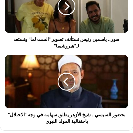
.
.
ي
ا
س
م
ي
صور.. ياسمين رئيس تستأنف تصوير "الست لما" وتستعد
ن
لـ"هيروشيما"
ر
ئ
ب
ي
ح
س
ض
ت
و
س
ر
ت
ا
أ
ل
ن
س
ف
ي
ت
س
بحضور السيسي.. شيخ الأزهر يطلق سهامه في وجه "الاحتلال"
ص
ي
باحتفالية المولد النبوي
و
.
ي
.