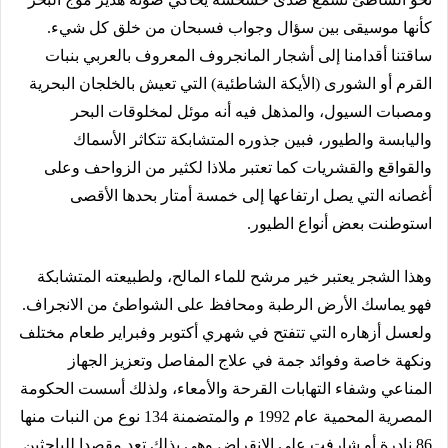
كأنها موسيقى بين سؤال وجواب فسبحان من خلق كل شيء.
ساقتنا أقدامنا إلى أشجار المانجروف المعروف بالعربي بنبات
القرم أو الشورى (الأيكة الشاطئية) التي تعيش بالخلجان البحرية
ومصبات السيول، والمذهل فيه أنه موئل لمخلوقات البحر
واليابسة والطيور، فبين جذوره المتشابكة تتكاثر الأسماك
والقواقع والقشريات كما تعتبر ملاذا لكثير من الزواحف وعلى
أغصانه التي يصل ارتفاعها إلى خمسة أمتار بحدها الأقصى
استوطنت بعض أنواع الطيور.
وهذا الشجر يعتبر خير مرشح للماء المالح، ولطبيعته المتشابكة
فهو يماسك الأرض الرطبة ومحافظ على الشواطئ من الانجراف.
ولعسل أزهاره التي تتفتح في شهري أكتوبر وفبراير طعام مختلف
ونكهة خاصة وفوائد جمة في علاج المفاصل وتعزيز الجهاز
المناعي وشفاء التهابات القرحة والأمعاء، ولذلك أسست الحكومة
المصرية المحمية عام 1992 م والمتضمنة 134 نوع من النبات منها
86 نادرة أو شارفت على الانقراض وهي بذلك تعد مقصدا للباحثين