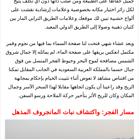
جميل حفاظا على الطبيعة ومن صلب ذاتها دون أي تكلف يتيح
لكل زائر اختيار مكانه بخصوصية وعلامات إرشادية نقشت على
ألواح خشبية تبين لك موقعك وعلامات الطريق الترابي المار بين
كثبان ذهبية وصولا إلى الطريق الدولي المعبد.
وبعد عشاء شهي فتحت لنا صفحة السماء بما فيها من نجوم وقمر
مكتمل انعكس بريقها على صفحة الماء، لم يماثله إلا جمال شروق
الشمس مصافحة لموج البحر وخيوط الفجر المنسل من فوق
جبال حسما بالمملكة العربية السعودية في الجانب المقابل تمكنا
من اقتناص مشاهد لا تعوض أثناء تثبيت الخيام بإحكام بمجابهة
الريح وقد راعينا أن يكون اتجاهها مقابلا لهذا السحر الآسر وجمال
المكان وكان للريح الأثر بتأخير حركة الملاحة ورسو السفن.
مسار الفجر: واكتشاف نبات المانجروف المذهل