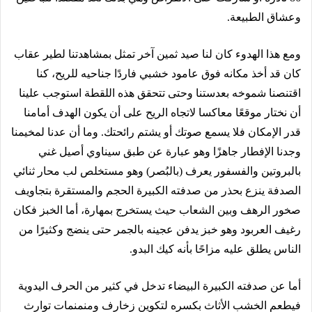
وعشاق الطبيعة.
ومع هذا الهدوء كان لنا صيد ثمين آخر تمثل بمشاهدتنا لطير عقاب
كان قد أخذ مكانه فوق عامود خشبي فاردًا جناحيه للريح، كنا
اقتنصنا شموخه بعدستنا وحتى تتحقق هذه اللقطة استوجب علينا
أن نختار موقعًا معاكسا لاتجاه الريح على أن يكون الهدف أمامنا
قدر الإمكان فلا يسمع صوتك أو يشتم رائحتك. وما أن عدنا لمخيمنا
وجدنا الإفطار جاهزًا وهو عبارة عن طبق سيناوي أصيل غني
بالبروتين والفسفور يعرف (بالبُصر) وهو مستخلص لب محار ثنائي
الصدفة ينزع بحذر من صدفته الكبيرة الحجم والمستقرة بتجاويف
صخور الرهف وبين الشعاب حيث يستخرج بمهارة، أما الخبز فكان
رغيف العربود وهو خبز يدفن عجينه بالجمر حتى ينضج وكثيرًا من
الناس يطلق عليه مزاحًا بأنه كيك البدو.
أما عن صدفته الكبيرة البيضاء تدخل في كثير من الحرف اليدوية
فيطعم الخشب الأثاث بكسره لتكوين زخارف ومنمنمات توارث