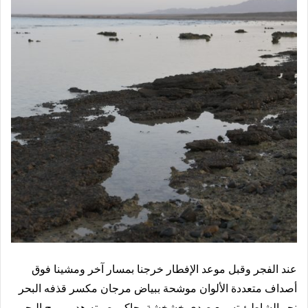
عند الفجر وقبل موعد الإفطار خرجنا بمسار آخر ومشينا فوق
أصداف متعددة الألوان موشحة ببياض مرجان مكسر قذفه البحر
نحو الشاطئ تسمع صدى خشخشة يحاكي صوته هدير موج البحر