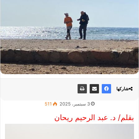
شاركها
3 سبتمبر، 2025
511
بقلم/ د. عبد الرحيم ريحان