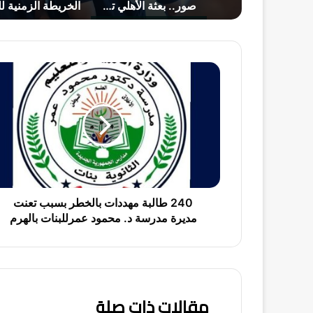
موعد مباراة الأهلي وبرشلونة في كأس خوان جامبر 2026.. والقنوات الناقلة
صور.. بعثة الأهلي تصل إسبانيا استعدادًا لمواجهة برشلونة في كأس خوان جامبر
الخريطة الزمنية للعام الدراسي 2027.. 183 يوم دراسة ومواعيد الامتحانات وإجازة نصف العام
2
4
0
ط
ا
ل
ب
ة
م
ه
240 طالبة مهددات بالخطر بسبب تعنت
د
مديرة مدرسة د. محمود عمرللبنات بالهرم
د
ا
ت
ب
ا
مقالات ذات صلة
ل