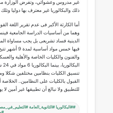
غير مدروس وعشوائي، وتفرض الوزارة مس
ذلك والبكالوريا غير معترف بها دوليا وتلك 
أما الكارثة الأكبر فى عدم تقرير اللغة القوم
الدينية فساد تشريعى بل يجب مساواة المواد
فيها خمس مواد أ
والفنون والكليات الخاصة والأهلية والعسك
الب
تنسيق الكليات بنظامين مختلفين شكلا ومو
القبول بالكليات على النظامين.. الخلاصة أ
للتطبيق ولا نبالغ أن تطبيقها غير أمين لا 
#البكالوريا #الثانوية_العامة #التعليم_في_مص
#و