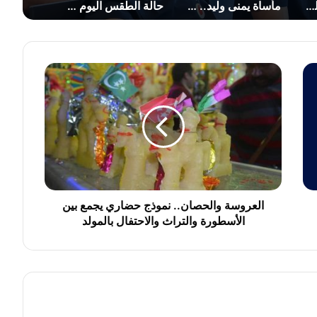
مأساة يمنى وليد.. كيف تحولت نتيجة النجاح 68% إلى رسوب شامل في الثانوية العامة؟
حالة الطقس اليوم الخميس 6 أغسطس 2026 في مصر ودرجات الحرارة المتوقعة
سعر الجنيه الذهب اليوم الخميس 6 أغسطس 2026 في مصر مع مستهل التعاملات
ا
ل
ع
ر
و
س
ة
و
ا
ل
العروسة والحصان.. نموذج حضاري يجمع بين
ح
الأسطورة والتراث والاحتفال بالمولد
ص
ا
ن
.
.
ن