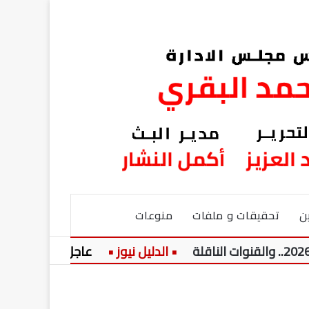
ن
تحقيقات و ملفات
منوعات
عاجل:
نيولوك جديد..