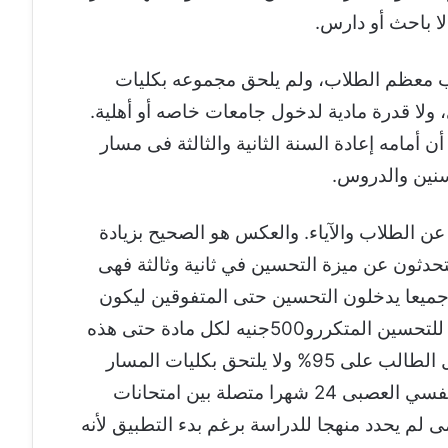
ا باحث أو دارس.
ب معظم الطلاب، ولم يلحق مجموعه بكليات
ولا قدرة مادية لدخول جامعات خاصه أو أهلية.
أن أمامه إعادة السنة الثانية والثالثة فى مسار
سنين والدروس.
 عن الطلاب والآياء. والعكس هو الصحيح بزيادة
حدثون عن ميزة التحسين في ثانية وثالثة فهى
يعا يدخلون التحسين حتى المتفوقين ليكون
القبول بمجموع 100% مع رسوم مضاعفة للتحسين المتكررو500جنيه لكل مادة حتى هذه
الفكرة فشلت فى التسعينيات، ربما يحصل الطالب على 95% ولا يلتحق بكليات المسار
المحددة ، بينما يتعرض الطالب للضغط النفسي العصبى 24 شهرا متصلة بين امتحانات
 لم يحدد منهجا للدراسة برغم بدء التطبيق لأنه