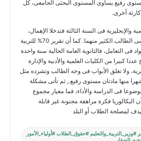
توى رفيع يساوى المستوى البحثى الجامعى، كل
كارثة أخرى.
ية والإنجليزية فى السنة الثالثة فتدخلا الإهمال،
وهما من أساسيات الدراسة الجامعية فينسى الطالب الكثير منهما. كما أن تقرير 70% للتربية
 فى التعامل، فالثانوية العامة الحالية سنة واحدة
ساسية لمدة 9 أشهر تتيح عددا كبيرا من الكليات العلمية والأدبية والإدارة
رية، ولا تغلق الأبواب فى وجه الطالب وتشرده مثل
كالوريا، بينما البكالوريا 6 مواد في 24 شهرا منها مادتان مستوى رفيع., ثم تأتى مشكلة
ضوعا فى الدراسة والأداء، فما معيار مجموع
ن البكالوريا فكرة مراهقة مجنونة غير قابلة
يهدف لمصلحة الطلاب أو البلد
ر #وزير_التربية_والتعليم #حقوق_الطلاب #أولياء_الأمور
جيه_الصقار