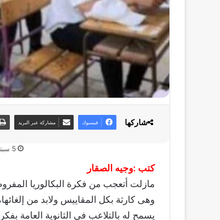
شاركها
فيسبوك
مشاركة عبر البريد
5 سبتمبر، 2025
كتب :وجيه الصقار
مازلت أتعجب من فكرة البكالوريا المفروض
وهى كارثة بكل المقاييس ولابد من إلغائها،
يسمح له بالتلاعب فى الثانوية العامة بفكرة