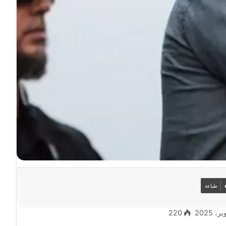
طباعة
220