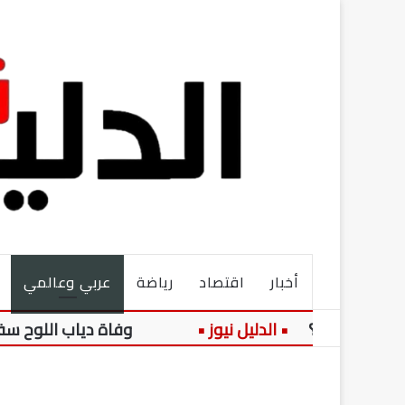
أخبار
اقتصاد
رياضة
عربي وعالمي
لشيش؟
وفاة دياب اللوح سفير فلسطين بمصر عن عمر 68 ع