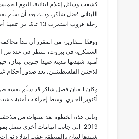
اللبناني فضل شاكر، وذلك بعد أن سلّم نفسه
رحلة هروب استمرت 13 عامًا من تنفيذ أحكام قضائية صادرة بحقه بالسجن لمدة 22 عامًا.
ووفقًا للتقارير، من المقرر أن تبدأ محاك
العسكرية في بيروت، للنظر في عدد من القض
أمنية شهدتها مدينة صيدا جنوبي لبنان، حين
للاجئين الفلسطينيين، بعد صدور أحكام غيا
أكتوبر الجاري، وسط إجراءات أمنية مشددة، 
وتأتي هذه الخطوة بعد سنوات من ملاحقته 
2013، إلى جانب اتهامات أخرى تتصل ب
شهدها لبنان والمنطقة عقب اندلاع ثورات ا