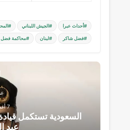
أحداث عبرا
الجيش اللبناني
المح
فضل شاكر
لبنان
محاكمة فضل 
أ
عر
7 أغسطس، 2026
ز
السعودية تستكمل قيادة ا
عبد ا