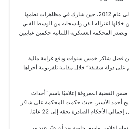
تعود أزمة فضل شاكر مع الجيش اللبناني إلى عام 2012، حين شارك في مظاهرات نظمها
 خلالها اعتزاله الفن وانسحابه من الوسط الفني
وتصدر المحكمة العسكرية اللبنانية حكمين غيابيين
عام 2016، وقضى بسجن فضل شاكر خمس سنوات ودفع غرامة مالية
“التهجم على دولة شقيقة” خلال مقابلة تلفزيونية أجراها
ا الحكم الثاني فصدر في سبتمبر 2017، ضمن القضية المعروفة إعلاميًا باسم “أحداث
لشيخ أحمد الأسير، حيث حكمت المحكمة على شاكر
تمام إعلامي واسع، خاصة بعد أن عبّر عدد من