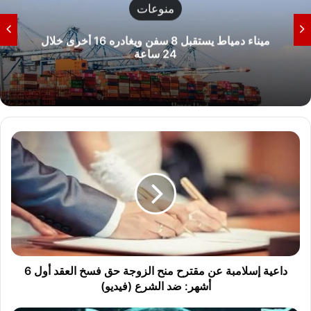
الصحة والجمال
ماذا يحدث لجسمك عند الإفراط في تناول التين
الشوكي؟
د
ا
ع
ي
ة
إ
س
ل
ا
م
داعية إسلامبة عن مقترح منح الزوجة حق فسخ العقد أول 6
ب
أشهر: ضد الشرع (فيديو)
ة