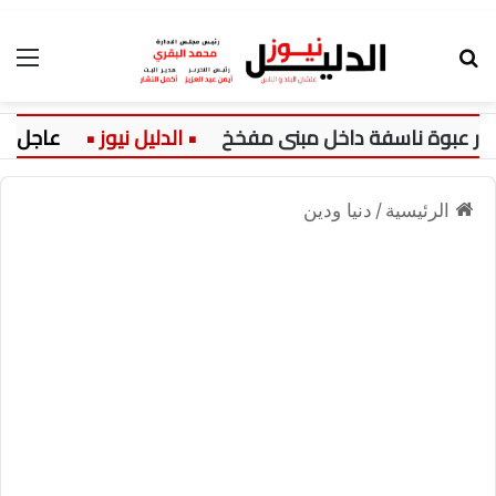
بحث عن
الق
 عبوة ناسفة داخل مبنى مفخخ
عاجل:
الرئيسية
/
دنيا ودين