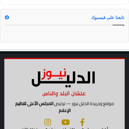
ف
ل
ي
ش
د
خ
تابعنا على فيسبوك
ي
ص
و
م
)
ت
و
ف
ى
موقع وجريدة الدليل نيوز — ترخيص
المجلس الأعلى لتنظيم
الإعلام