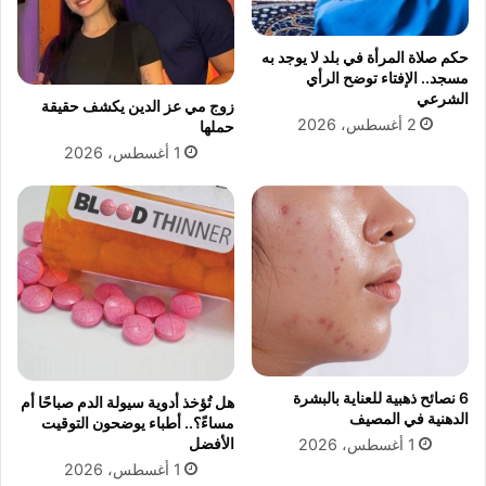
ل
ف
ع
ي
حكم صلاة المرأة في بلد لا يوجد به
ق
د
مسجد.. الإفتاء توضح الرأي
د
ي
الشرعي
زوج مي عز الدين يكشف حقيقة
أ
و
2 أغسطس، 2026
حملها
و
ب
1 أغسطس، 2026
ل
ا
6
ل
أ
ذ
ش
ك
ه
ا
ر
ء
:
ا
ض
ل
د
ا
ا
ص
ل
ط
6 نصائح ذهبية للعناية بالبشرة
هل تُؤخذ أدوية سيولة الدم صباحًا أم
ش
ن
الدهنية في المصيف
مساءً؟.. أطباء يوضحون التوقيت
ر
ا
الأفضل
1 أغسطس، 2026
ع
ع
1 أغسطس، 2026
(
ي