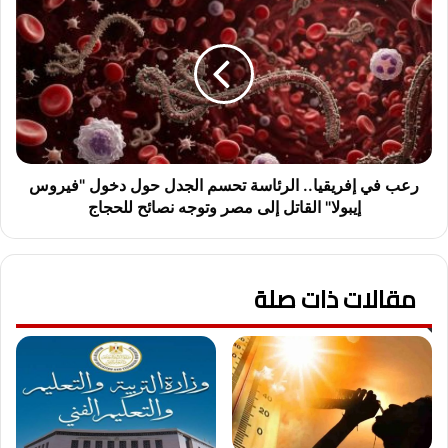
ت
ع
ل
ب
ب
ف
ي
ي
ة
إ
و
ف
ا
ر
ل
ي
ت
ق
رعب في إفريقيا.. الرئاسة تحسم الجدل حول دخول "فيروس
ك
ي
إيبولا" القاتل إلى مصر وتوجه نصائح للحجاج
ب
ا
ي
.
ر
.
.
مقالات ذات صلة
ا
.
ل
ح
ر
ج
ئ
ا
ا
ج
س
ب
ة
ي
ت