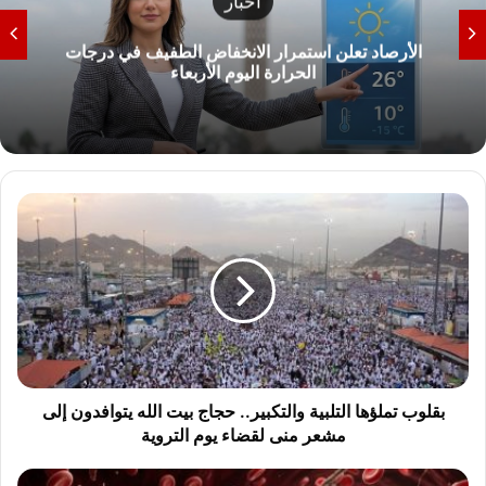
أخبار
الأرصاد تعلن استمرار الانخفاض الطفيف في درجات
الحرارة اليوم الأربعاء
ب
ق
ل
و
ب
ت
م
ل
ؤ
ه
بقلوب تملؤها التلبية والتكبير.. حجاج بيت الله يتوافدون إلى
ا
مشعر منى لقضاء يوم التروية
ا
ل
ر