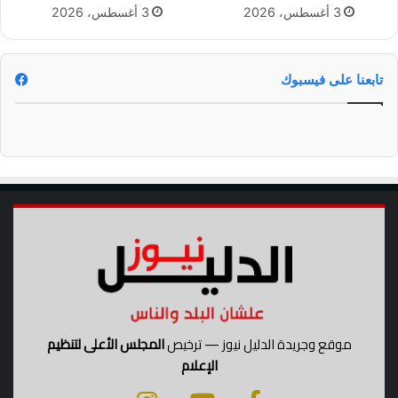
إ
3 أغسطس، 2026
3 أغسطس، 2026
ى
ي
ل
ب
ق
و
ض
ل
تابعنا على فيسبوك
ا
ا
ء
"
ي
ا
و
ل
م
ق
ا
ا
ل
ت
ت
ل
ر
إ
و
ل
ي
ى
ة
م
ص
ر
موقع وجريدة الدليل نيوز — ترخيص
المجلس الأعلى لتنظيم
و
الإعلام
ت
و