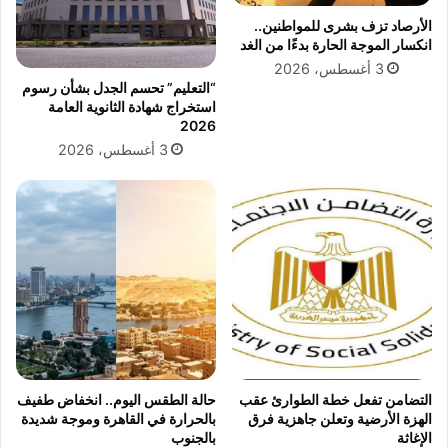
ت
ح
الأرصاد تزف بشرى للمواطنين..
ا
س
انكسار الموجة الحارة بدءًا من الغد
ل
م
ل
3 أغسطس، 2026
ا
“التعليم” تحسم الجدل بشأن رسوم
ه
ل
استخراج شهادة الثانوية العامة
ي
ج
2026
ت
د
3 أغسطس، 2026
و
ل
ا
ح
ف
و
د
ل
و
د
ن
خ
إ
و
ل
ل
ى
"
م
ف
ش
ي
ع
ر
التضامن تفعل خطة الطوارئ عقب
حالة الطقس اليوم.. انخفاض طفيف
ر
و
الهزة الأرضية وتعلن جاهزية فرق
بالحرارة في القاهرة وموجة شديدة
م
س
الإغاثة
بالجنوب
ن