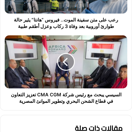
م
ت
ن
س
رعب على متن سفينة الموت.. فيروس “هانتا” يثير حالة
ف
طوارئ أوروبية بعد وفاة 3 ركاب وعزل أطقم طبية
ي
ن
ا
ة
ل
ا
س
ل
ي
م
س
و
ي
ت
ي
.
ب
.
ح
ف
ث
السيسي يبحث مع رئيس شركة CMA CGM تعزيز التعاون
ي
م
في قطاع الشحن البحري وتطوير الموانئ المصرية
ر
ع
و
ر
س
ئ
“
مقالات ذات صلة
ي
ه
س