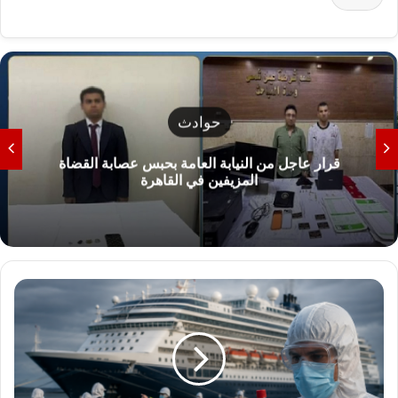
حوادث
قرار عاجل من النيابة العامة بحبس عصابة القضاة
المزيفين في القاهرة
ر
ع
ب
ع
ل
ى