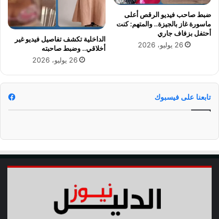
و
ن
ب
ضبط صاحب فيديو الرقص أعلى
ف
ماسورة غاز بالجيزة.. والمتهم: كنت
ي
ي
أحتفل بزفاف جاري
ة
ق
الداخلية تكشف تفاصيل فيديو غير
26 يوليو، 2026
ب
ط
أخلاقي.. وضبط صاحبته
ع
ا
26 يوليو، 2026
د
ع
و
ا
ف
ل
ا
تابعنا على فيسبوك
ش
ة
ح
3
ن
ر
ا
ك
ل
ا
ب
ب
ح
و
ر
ع
ي
ز
و
ل
ت
أ
ط