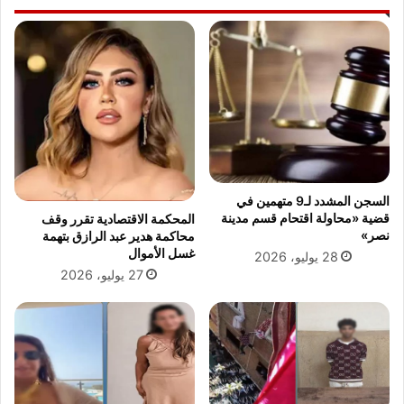
ا
ش
ن
ر
ت
ك
ا
ة
”
C
ي
M
ث
A
ي
C
ر
G
ح
M
السجن المشدد لـ9 متهمين في
ا
ت
قضية «محاولة اقتحام قسم مدينة
المحكمة الاقتصادية تقرر وقف
ل
ع
نصر»
محاكمة هدير عبد الرازق بتهمة
ة
ز
غسل الأموال
28 يوليو، 2026
ط
ي
27 يوليو، 2026
و
ز
ا
ا
ر
ل
ئ
ت
أ
ع
و
ا
ر
و