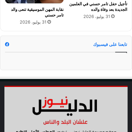
تأجيل حفل تامر حسني في العلمين
ي
الجديدة بعد وفاة والده
نقابة المهن الموسيقية تنعى والد
ا
تامر حسني
31 يوليو، 2026
ة
31 يوليو، 2026
ش
ا
ب
ب
تابعنا على فيسبوك
ا
ل
ر
ص
ا
ص
ف
ي
ا
ل
خ
ص
و
ص