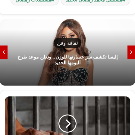
ثقافة وفن
إليسا تكشف سر خسارتها للوزن.. وتعلن موعد طرح
ألبومها الجديد
"
خ
ل
ا
ف
ا