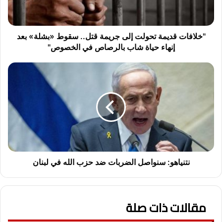
ت
ق
د
ي
"خلافات قديمة تحولت إلى جريمة قتل.. سقوط «بشلة» بعد
م
إنهاء حياة شاب بالرصاص في الخصوص"
ة
ت
ن
ح
ت
و
ن
ل
ي
ت
ا
إ
ه
ل
و
ى
:
ج
س
ر
ن
نتنياهو: سنواصل الضربات ضد حزب الله في لبنان
ي
و
م
ا
ة
ص
ق
مقالات ذات صلة
ل
ت
ا