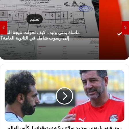
تعليم
مأساة يمنى وليد.. كيف تحولت نتيجة النجاح 68%
إلى رسوب شامل في الثانوية العامة؟
ر
و
ي
ف
ي
ت
و
ر
ي
ا
روي فيتوريا يتغنى بمحمد صلاح ويكشف توقعاته لـ كأس العالم