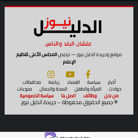
ا
ر
ب
ي
ا
ل
ل
م
م
و
ج
ا
م
ج
و
ه
موقع وجريدة الدليل نيوز — ترخيص
المجلس الأعلى لتنظيم
ع
ة
الإعلام
ل
ا
ـ
ل
2
ب
أخبار
سياسة
اقتصاد
رياضة
محافظات
م
ر
حوادث
المرأة والطفل
الصحة والجمال
منوعات
ل
ا
من نحن
وظائف
اتصل بنا
سياسة الخصوصية
ي
ز
©
جميع الحقوق محفوظة – جريدة الدليل نيوز.
و
ي
ن
ل
ط
ا
ا
ل
ل
و
ب
د