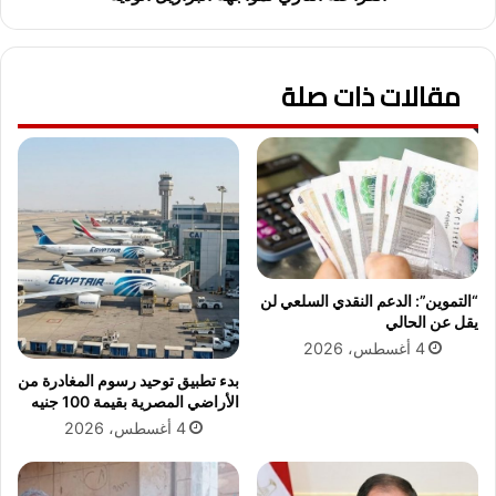
ي
ا
ن
ت
ط
ا
ل
مقالات ذات صلة
ل
ق
أ
غ
خ
د
ي
اً
ر
.
ة
.
.
و
.
ز
ح
ا
س
“التموين”: الدعم النقدي السلعي لن
ر
ا
يقل عن الحالي
ة
م
4 أغسطس، 2026
ا
ح
بدء تطبيق توحيد رسوم المغادرة من
ل
س
الأراضي المصرية بقيمة 100 جنيه
ت
ن
4 أغسطس، 2026
ر
ي
ب
س
ي
ت