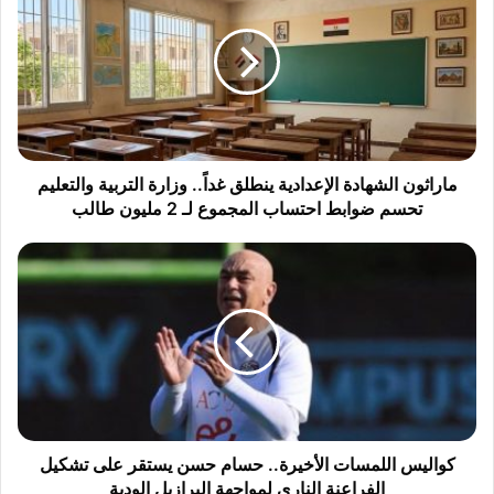
ر
ا
ث
و
ن
ا
ل
ش
ماراثون الشهادة الإعدادية ينطلق غداً.. وزارة التربية والتعليم
ه
تحسم ضوابط احتساب المجموع لـ 2 مليون طالب
ا
د
ك
ة
و
ا
ا
ل
ل
إ
ي
ع
س
د
ا
ا
ل
د
ل
ي
م
كواليس اللمسات الأخيرة.. حسام حسن يستقر على تشكيل
ة
س
الفراعنة الناري لمواجهة البرازيل الودية