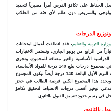
جعل الحفاظ على تكافؤ الفرص أمراً مصيرياً لتحديد
لتكنولوجي والتمريض دون ظلم لأي فئة من الطلاب
وتوزيع الدرجات
وزارة التربية والتعليم
، فقد انطلقت أعمال امتحانات
اراً من الرابع من يونيو الجاري، وتستمر الاختبارات
الدراسية الأساسية والغير مضافة للمجموع. وتجرى
اختبارات الشهادة الإعدادية بنظام الترم الثاني بمجموع درجات يبلغ 140 درجة للمواد الأساسية،
ليتم بعد ذلك دمج هذه الدرجات مع درجات الترم الأول البالغة 140 درجة أيضاً ليكون المجموع
هائي للعام بأكمله 280 درجة. ويحدد هذا المجموع الكلي فرصة الطالب في حجز
تدعي توفير أقصى درجات الانضباط لتحقيق تكافؤ
ل في رسم حدود تنسيق القبول بالثانوي.
ول بالثانوي