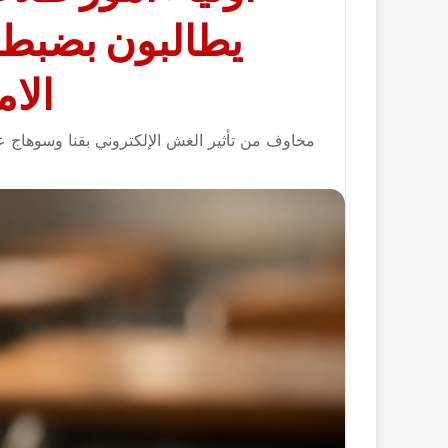
يطالبون بضبط ا
الام
مخاوف من تأثير الغش الإلكتروني بقنا وسوهاج ع