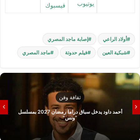
يوتيوب
فيسبوك
أولاد الراعي
إصابة ماجد المصري
شبكية العين
فيلم حدوتة
ماجد المصري
ثقافة وفن
أحمد داود يدخل سباق دراما رمضان 2027 بمسلسل
“ونس”