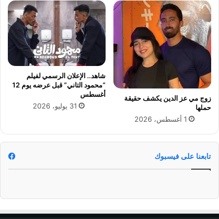
ل
ر
م
ا
ي
ة
ا
شاهد.. الإعلان الرسمي لفيلم
ل
“محمود التاني” قبل عرضه يوم 12
ص
أغسطس
زوج مي عز الدين يكشف حقيقة
ا
31 يوليو، 2026
حملها
ر
1 أغسطس، 2026
و
خ
ي
ة
تابعنا على فيسبوك
ل
ق
و
ا
ت
ا