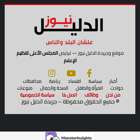
ل
د
ف
ا
ع
ا
ل
ج
موقع وجريدة الدليل نيوز — ترخيص
المجلس الأعلى لتنظيم
و
الإعلام
ي
ا
ل
أخبار
سياسة
اقتصاد
رياضة
محافظات
ل
حوادث
المرأة والطفل
الصحة والجمال
منوعات
ي
من نحن
وظائف
اتصل بنا
سياسة الخصوصية
ل
©
جميع الحقوق محفوظة – جريدة الدليل نيوز.
ي
ة