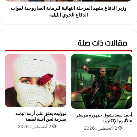
ي
ا
ش
ع
وزير الدفاع يشهد المرحلة النهائية للرماية الصاروخية لقوات
غ
ي
الدفاع الجوي الليلية
ل
ش
ا
ه
ل
د
أ
مقالات ذات صلة
ا
ذ
ل
ه
م
ا
ر
ن
ح
ف
ل
ي
ة
أ
ا
ذ
ل
ا
ن
ن
ه
ا
ا
تووليت يعلق على أزمة اتهامه
أحمد سعد يشوق جمهوره ببوستر
ل
ئ
بسرقة لحن أغنية لطيفة
«الألبوم الإلكترو»
ف
ي
2 أغسطس، 2026
2 أغسطس، 2026
ج
ة
ر
ل