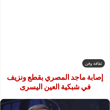
ثقافة وفن
إصابة ماجد المصري بقطع ونزيف
في شبكية العين اليسرى