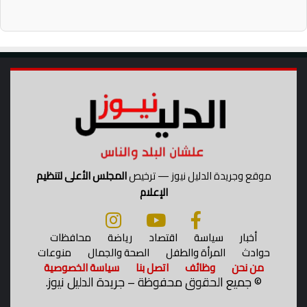
ي
ل
ي
ة
و
ا
س
ت
ه
د
ا
ف
موقع وجريدة الدليل نيوز — ترخيص
المجلس الأعلى لتنظيم
ا
الإعلام
ل
ن
ا
أخبار
سياسة
اقتصاد
رياضة
محافظات
ز
حوادث
المرأة والطفل
الصحة والجمال
منوعات
ح
من نحن
وظائف
اتصل بنا
سياسة الخصوصية
ي
©
جميع الحقوق محفوظة – جريدة الدليل نيوز.
ن
و