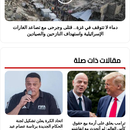
ا
ا
ل
ت
ذ
ت
ه
و
ب
ق
دماء لا تتوقف في غزة.. قتلى وجرحى مع تصاعد الغارات
ي
ف
الإسرائيلية واستهداف النازحين والصيادين
ح
ف
س
ي
م
غ
م
مقالات ذات صلة
ز
و
ة
ق
.
ف
.
ه
ق
ف
ت
ي
ل
ا
ى
ل
و
أ
ج
س
ر
اتحاد الكرة يعلن تشكيل لجنة
ترامب يعلق على أزمة بيع حقوق
و
ح
الحكام الجديدة برئاسة عصام عبد
كأس العالم: لم أتحدث مع إنفانتينو