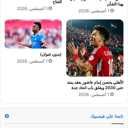
ا
ى
الفتاح
بهذا الشأن
ق
م
1 أغسطس، 2026
1 أغسطس، 2026
ا
ع
ل
ت
م
ص
ص
ا
ر
ع
ي
د
ة
ا
ل
(بدون عنوان)
غ
1 أغسطس، 2026
ا
ر
ا
الأهلي يحصن إمام عاشور بعقد يمتد
ت
حتى 2030 ويغلق باب اتحاد جدة
ا
1 أغسطس، 2026
ل
إ
س
ر
تابعنا على فيسبوك
ا
ئ