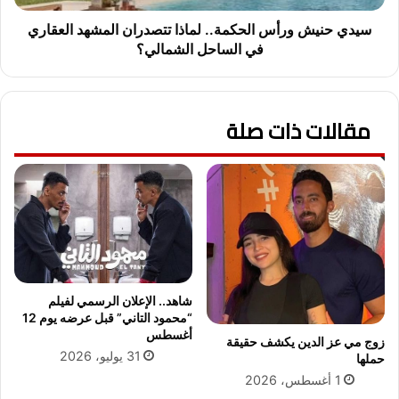
خ
و
ا
ر
سيدي حنيش ورأس الحكمة.. لماذا تتصدران المشهد العقاري
ر
أ
في الساحل الشمالي؟
ج
س
ي
ا
ل
ل
م
مقالات ذات صلة
ح
ص
ك
ر
م
إ
ة
ل
.
ى
.
1
ل
6
م
4
ا
.
ذ
شاهد.. الإعلان الرسمي لفيلم
7
ا
“محمود التاني” قبل عرضه يوم 12
م
ت
أغسطس
زوج مي عز الدين يكشف حقيقة
ل
ت
31 يوليو، 2026
حملها
ي
ص
1 أغسطس، 2026
ا
د