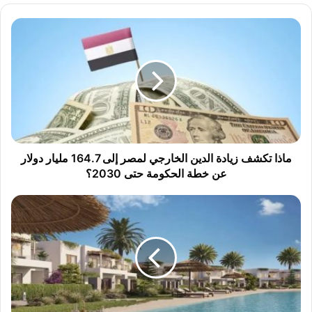
م
ا
ذ
ا
ت
ك
ش
ف
ز
ي
ماذا تكشف زيادة الدين الخارجي لمصر إلى 164.7 مليار دولار
ا
عن خطة الحكومة حتى 2030؟
د
ة
س
ا
ي
ل
د
د
ي
ي
ح
ن
ن
ا
ي
ل
ش