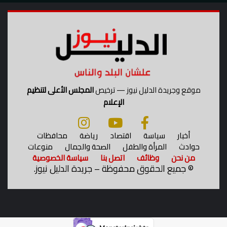
0
ح
3
ل
0
ا
؟
ل
ش
م
ا
ل
موقع وجريدة الدليل نيوز — ترخيص
المجلس الأعلى لتنظيم
ي
الإعلام
؟
أخبار
سياسة
اقتصاد
رياضة
محافظات
حوادث
المرأة والطفل
الصحة والجمال
منوعات
من نحن
وظائف
اتصل بنا
سياسة الخصوصية
©
جميع الحقوق محفوظة – جريدة الدليل نيوز.