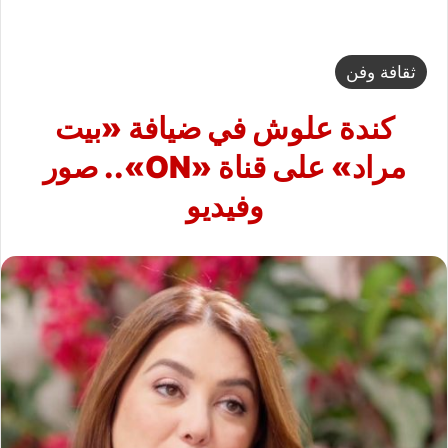
ثقافة وفن
كندة علوش في ضيافة «بيت
مراد» على قناة «ON».. صور
وفيديو