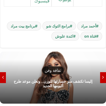
فيسبوك
أحمد مراد
برامج التوك شو
برنامج بيت مراد
قناة on
كندة علوش
ثقافة وفن
موعد عرض فيلم «محمود التاني» في مصر والدول
العربية