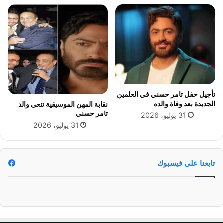
ر
ر
د
ا
و
ن
ل
ا
ا
ل
ر
م
ع
ش
ن
ه
خ
د
تأجيل حفل تامر حسني في العلمين
ط
ا
الجديدة بعد وفاة والده
نقابة المهن الموسيقية تنعى والد
ة
ل
تامر حسني
ا
31 يوليو، 2026
ع
31 يوليو، 2026
ل
ق
ح
ا
ك
ر
و
ي
تابعنا على فيسبوك
م
ف
ة
ي
ح
ا
ت
ل
ى
س
2
ا