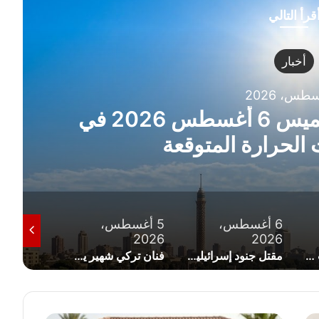
قرأ التالي
اقتصاد
سعر الجنيه الذهب اليوم الخميس 6 أغسطس 2026
ستهل التعاملات
5 أغسطس،
5 أغسطس،
5 أغسط
2026
2026
2026
مقتل جنود إسرائيليين في معارك جنوب لبنان إثر انفجار عبوة ناسفة داخل مبنى مفخخ
فنان تركي شهير يشيد بصفقة انتقال محمد صلاح إلى طرابزون سبور
رحلة الدفاع عن اللقب.. جدول مباريات الزمالك في الدوري المصري موسم 2026-2027