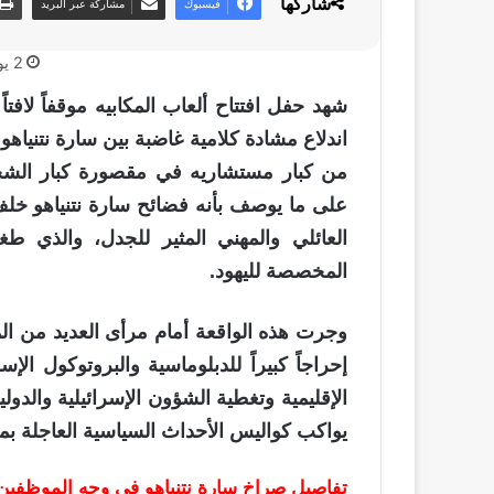
شاركها
فيسبوك
مشاركة عبر البريد
2 يوليو، 2026
شهد حفل افتتاح ألعاب المكابيه موقفاً لافتاً 
اندلاع مشادة كلامية غاضبة بين سارة نتنياهو 
من كبار مستشاريه في مقصورة كبار الشخ
على ما يوصف بأنه فضائح سارة نتنياهو خل
العائلي والمهني المثير للجدل، والذي طغى 
المخصصة لليهود.
وجرت هذه الواقعة أمام مرأى العديد من ا
إحراجاً كبيراً للدبلوماسية والبروتوكول ال
الإقليمية وتغطية الشؤون الإسرائيلية والدول
يواكب كواليس الأحداث السياسية العاجلة بم
تفاصيل صراخ سارة نتنياهو في وجه الموظفين