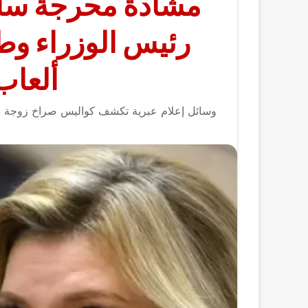
مشادة محرجة سارة
رئيس الوزراء وط
ألعاب
وسائل إعلام عبرية تكشف كواليس صراخ زوجة ن