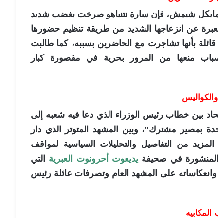
مراسل القناة 13 العبرية، مايكل شيمش، فإن سارة نتنياهو صرخت بغضب شديد
برة عن انزعاجها الشديد من طريقة تنظيم حضورها
 قائلة بأنها تشاجرت مع الحاضرين بسببه، كما طالبت
أسباب منعها من المرور بحرية في مقصورة كبار
 والكواليس
لحاد بين خطاب رئيس الوزراء الذي دعا فيه شعبه إلى
احدة بمصير مشترك”، وبين المشهد المتوتر الذي دار
لمزيد من التفاصيل والتحليلات السياسية لمواقف
ر المنشورة في صحيفة
يديعوت أحرونوت العبرية
التي
انعكاساته على المشهد العام وتصرفات عائلة رئيس
 المكابيه