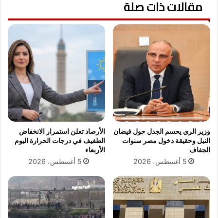
ي
مقالات ذات صلة
و
ة
م
2
ا
0
ل
2
خ
6
م
.
ي
.
س
2
ا
ي
ل
و
أ
ل
و
ي
وزير الري يحسم الجدل حول فيضان
الأرصاد تعلن استمرار الانخفاض
ر
و
النيل وحقيقة دخول مصر سنوات
الطفيف في درجات الحرارة اليوم
ا
2
الجفاف
الأربعاء
ق
0
5 أغسطس، 2026
5 أغسطس، 2026
ا
2
ل
6
م
ط
ل
و