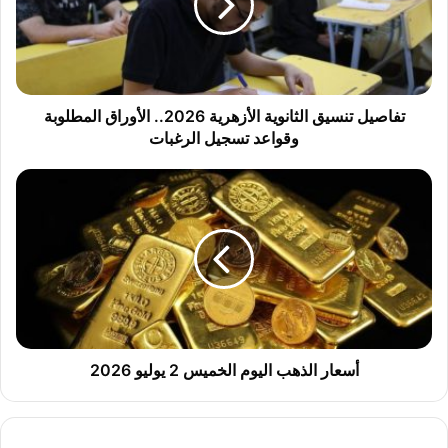
ي
ل
ت
ن
س
ي
تفاصيل تنسيق الثانوية الأزهرية 2026.. الأوراق المطلوبة
ق
وقواعد تسجيل الرغبات
ا
ل
أ
ث
س
ا
ع
ن
ا
و
ر
ي
ا
ة
ل
ا
ذ
ل
ه
أ
ب
أسعار الذهب اليوم الخميس 2 يوليو 2026
ز
ا
ه
ل
ر
ي