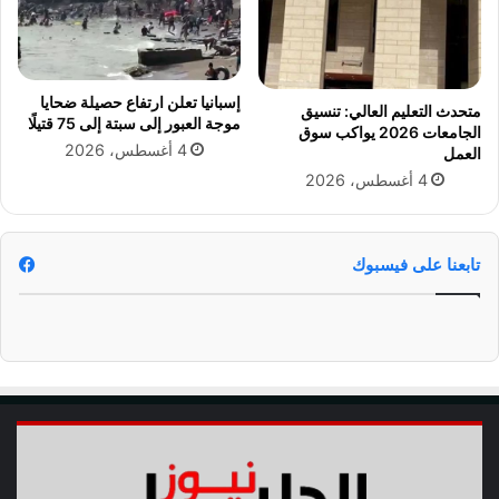
ب
ة
و
ق
إسبانيا تعلن ارتفاع حصيلة ضحايا
و
متحدث التعليم العالي: تنسيق
موجة العبور إلى سبتة إلى 75 قتيلًا
الجامعات 2026 يواكب سوق
ا
4 أغسطس، 2026
العمل
ع
4 أغسطس، 2026
د
ت
س
ج
تابعنا على فيسبوك
ي
ل
ا
ل
ر
غ
ب
ا
ت