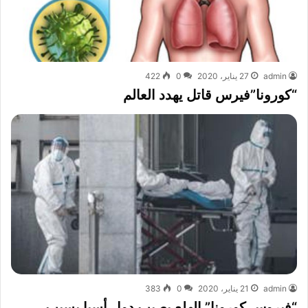
admin
27 يناير، 2020
0
422
“كورونا”فيرس قاتل يهدد العالم
admin
21 يناير، 2020
0
383
“فيروس كورونا” الهلع يصيب دول أسيا بسبب