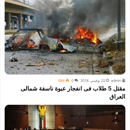
admin
22 نوفمبر، 2018
0
684
مقتل 5 طلاب فى انفجار عبوة ناسفة شمالى
العراق