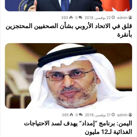
admin
22 نوفمبر، 2018
0
393
قلق في الاتحاد الأروبي بشأن الصحفيين المحتجزين
بأنقرة
admin
21 نوفمبر، 2018
0
365
اليمن: برنامج “إمداد” يهدف لسد الاحتياجات
الغذائية لـ12 مليون