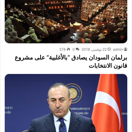
admin
22 نوفمبر، 2018
0
374
برلمان السودان يصادق “بالأغلبية” على مشروع
قانون الانتخابات