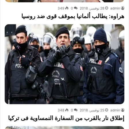
admin
28 نوفمبر، 2018
0
349
هراوه: يطالب ألمانيا بموقف قوى ضد روسيا
admin
25 نوفمبر، 2018
0
348
إطلاق نار بالقرب من السفارة النمساوية فى تركيا