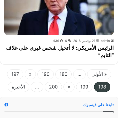
admin
21 نوفمبر، 2018
0
436
الرئيس الأمريكي: لا أتخيل شخص غيرى على غلاف
“التايم”
« الأولى
...
180
190
«
197
198
199
»
200
...
الأخيرة
تابعنا على فيسبوك