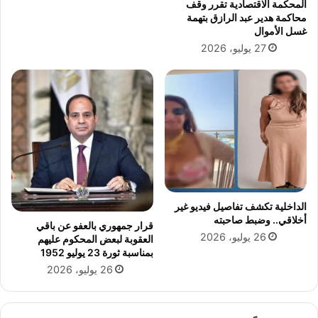
المحكمة الاقتصادية تقرر وقف
ا
ب
محاكمة هدير عبد الرازق بتهمة
ل
ل
غسل الأموال
ب
م
27 يوليو، 2026
ة
د
د
ي
م
ر
ي
م
ا
س
ن
ت
ة
ش
ف
ف
و
ى
ز
أ
ى
ب
الداخلية تكشف تفاصيل فيديو غير
ل
و
أخلاقي.. وضبط صاحبته
قرار جمهوري بالعفو عن باقي
ل
ك
26 يوليو، 2026
العقوبة لبعض المحكوم عليهم
م
ب
بمناسبة ثورة 23 يوليو 1952
ح
ي
26 يوليو، 2026
ا
ر
ك
ا
م
ل