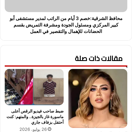
ة
ش
ا
ر
ل
ق
محافظ الشرقية:خصم 3 أيام من الراتب لمدير مستشفى أبو
ق
ي
كبير المركزي ومسئول الجودة ومشرفة التمريض بقسم
م
ة
الحضانات للإهمال والتقصير في العمل
ا
:
م
خ
ة
ص
ا
م
مقالات ذات صلة
ل
3
م
أ
ت
ي
ه
ا
م
م
ب
م
ق
ن
ت
ا
ل
ل
ضبط صاحب فيديو الرقص أعلى
ا
ر
ماسورة غاز بالجيزة.. والمتهم: كنت
ل
أحتفل بزفاف جاري
ا
ط
ت
26 يوليو، 2026