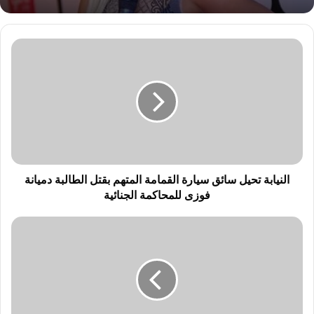
ا
ل
ن
ي
ا
ب
ة
ت
ح
ي
النيابة تحيل سائق سيارة القمامة المتهم بقتل الطالبة دميانة
ل
فوزى للمحاكمة الجنائية
س
ا
م
ئ
ح
ق
ا
س
ف
ي
ظ
ا
ا
ر
ل